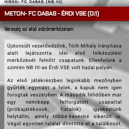
HÍREK: FC DABAS (NB III)
METON- FC DABAS - ÉRDI VSE (0:1)
Vereség az első edzőmérkőzésen
Újdonsült vezetőedzőnk, Tóth Mihály irányítása
alatt lejátszotta idei első felkészülési
mérkőzését felnőtt csapatunk. Ellenfelünk a
szintén NB III-as Érdi VSE volt hazai pályán.
Az első játékrészben leginkább mezőnyben
gyűrték egymást a felek, a kapuk nem igen
forogtak veszélyben. A második félidőben már
egy némiképp felforgatott csapattal
(próbajátékosok, fiatalok) igyekeztünk
helytállni, amely többé-kevésbé sikerült is.
Végül egyetlen találat döntötte el a találkozót,