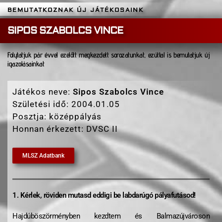
BEMUTATKOZNAK ÚJ JÁTÉKOSAINK
SIPOS SZABOLCS VINCE
Folytatjuk pár évvel ezelőtt megkezdett sorozatunkat, ezúttal is bemutatjuk új
igazolásainkat
Játékos neve:
Sipos Szabolcs Vince
Születési idő: 2004.01.05
Posztja: középpályás
Honnan érkezett: DVSC II
MLSZ Adatbank
1. Kérlek, röviden mutasd eddigi be labdarúgó pályafutásod!
Hajdúböszörményben kezdtem és Balmazújvároson