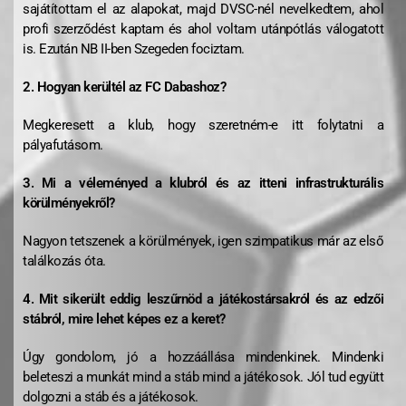
sajátítottam el az alapokat, majd DVSC-nél nevelkedtem, ahol
profi szerződést kaptam és ahol voltam utánpótlás válogatott
is. Ezután NB II-ben Szegeden fociztam.
2. Hogyan kerültél az FC Dabashoz?
Megkeresett a klub, hogy szeretném-e itt folytatni a
pályafutásom.
3. Mi a véleményed a klubról és az itteni infrastrukturális
körülményekről?
Nagyon tetszenek a körülmények, igen szimpatikus már az első
találkozás óta.
4. Mit sikerült eddig leszűrnöd a játékostársakról és az edzői
stábról, mire lehet képes ez a keret?
Úgy gondolom, jó a hozzáállása mindenkinek. Mindenki
beleteszi a munkát mind a stáb mind a játékosok. Jól tud együtt
dolgozni a stáb és a játékosok.