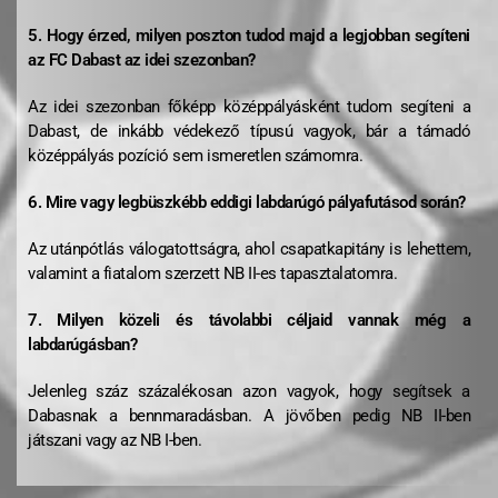
5. Hogy érzed, milyen poszton tudod majd a legjobban segíteni
az FC Dabast az idei szezonban?
Az idei szezonban főképp középpályásként tudom segíteni a
Dabast, de inkább védekező típusú vagyok, bár a támadó
középpályás pozíció sem ismeretlen számomra.
6.
Mire vagy legbüszkébb eddigi labdarúgó pályafutásod során?
Az utánpótlás válogatottságra, ahol csapatkapitány is lehettem,
valamint a fiatalom szerzett NB II-es tapasztalatomra.
7. Milyen közeli és távolabbi céljaid vannak még a
labdarúgásban?
Jelenleg száz százalékosan azon vagyok, hogy segítsek a
Dabasnak a bennmaradásban. A jövőben pedig NB II-ben
játszani vagy az NB I-ben.