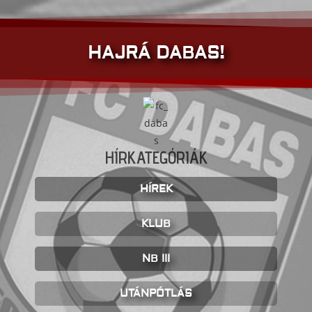
HAJRÁ DABAS!
HÍRKATEGÓRIÁK
HÍREK
KLUB
NB III
UTÁNPÓTLÁS