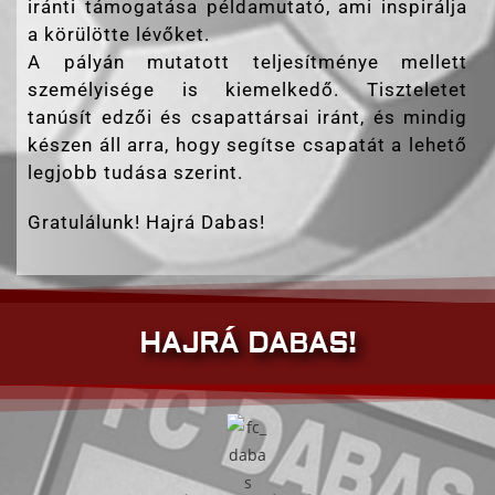
iránti támogatása példamutató, ami inspirálja
a körülötte lévőket.
A pályán mutatott teljesítménye mellett
személyisége is kiemelkedő. Tiszteletet
tanúsít edzői és csapattársai iránt, és mindig
készen áll arra, hogy segítse csapatát a lehető
legjobb tudása szerint.
Gratulálunk! Hajrá Dabas!
HAJRÁ DABAS!