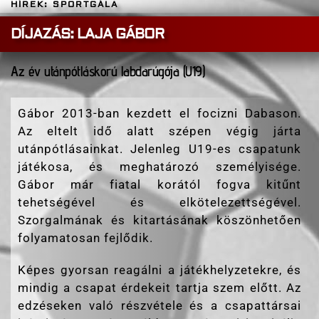
HÍREK: SPORTGÁLA
DÍJAZÁS: LAJA GÁBOR
Az év utánpótláskorú labdarúgója (U19)
Gábor 2013-ban kezdett el focizni Dabason.
Az eltelt idő alatt szépen végig járta
utánpótlásainkat. Jelenleg U19-es csapatunk
játékosa, és meghatározó személyisége.
Gábor már fiatal korától fogva kitűnt
tehetségével és elkötelezettségével.
Szorgalmának és kitartásának köszönhetően
folyamatosan fejlődik.
Képes gyorsan reagálni a játékhelyzetekre, és
mindig a csapat érdekeit tartja szem előtt. Az
edzéseken való részvétele és a csapattársai