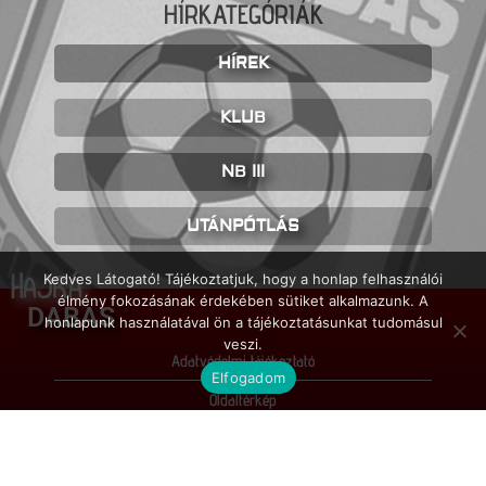
HÍRKATEGÓRIÁK
HÍREK
KLUB
NB III
UTÁNPÓTLÁS
HAJRÁ
Kedves Látogató! Tájékoztatjuk, hogy a honlap felhasználói
élmény fokozásának érdekében sütiket alkalmazunk. A
DABAS
honlapunk használatával ön a tájékoztatásunkat tudomásul
veszi.
Adatvédelmi tájékoztató
Elfogadom
Oldaltérkép
Impresszum