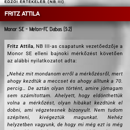
EDZŐI ÉRTÉKELÉS (NB III)
FRITZ ATTILA
Monor SE - Meton-FC Dabas (3:2)
Fritz Attila
, NB III-as csapatunk vezetőedzője a
Monor SE elleni bajnoki mérkőzést követően
az alábbi nyilatkozatot adta:
„
Nehéz mit mondanom erről a mérkőzésről, mert
ahogy kezdtük a meccset és ahogy álltunk a 70.
percig… De aztán olyan történt, amire jómagam
sem számítottam. Ahelyett, hogy eldönthettük
volna a mérkőzést, olyan hibákat kezdtünk el
dobni, ami végzetesnek bizonyult. Nem tudom
szépíteni, kivégeztük magunkat. Nehéz
helyzetben vagyunk, de hogy mi még ezt is még