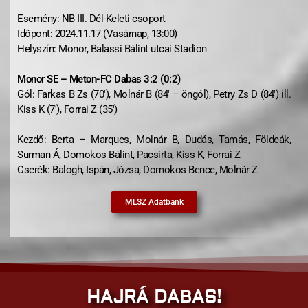
Esemény: NB III. Dél-Keleti csoport
Időpont: 2024.11.17 (Vasárnap, 13:00)
Helyszín: Monor, Balassi Bálint utcai Stadion
Monor SE – Meton-FC Dabas 3:2 (0:2)
Gól: Farkas B Zs (70′), Molnár B (84′ – öngól), Petry Zs D (84′) ill.
Kiss K (7′), Forrai Z (35′)
Kezdő: Berta – Marques, Molnár B, Dudás, Tamás, Földeák,
Surman Á, Domokos Bálint, Pacsirta, Kiss K, Forrai Z
Cserék: Balogh, Ispán, Józsa, Domokos Bence, Molnár Z
MLSZ Adatbank
HAJRÁ DABAS!