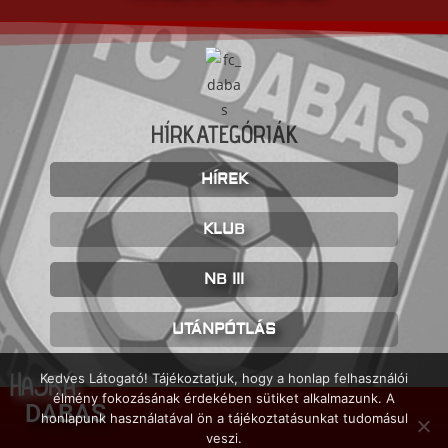
HÍRKATEGÓRIÁK
HÍREK
KLUB
NB III
UTÁNPÓTLÁS
HAJRÁ
Kedves Látogató! Tájékoztatjuk, hogy a honlap felhasználói
élmény fokozásának érdekében sütiket alkalmazunk. A
DABAS
honlapunk használatával ön a tájékoztatásunkat tudomásul
veszi.