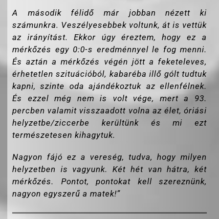
A második félidő már jobban nézett ki
számunkra. Veszélyesebbek voltunk, át is vettük
az irányítást. Ekkor úgy éreztem, hogy ez a
mérkőzés egy 0:0-s eredménnyel le fog menni.
És aztán a mérkőzés végén jött a feketeleves,
érhetetlen szituációból, kabaréba illő gólt tudtuk
kapni, szinte oda ajándékoztuk az ellenfélnek.
És ezzel még nem is volt vége, mert a 93.
percben valamit visszaadott volna az élet, óriási
helyzetbe/ziccerbe kerültünk és mi ezt
természetesen kihagytuk.
Nagyon fájó ez a vereség, tudva, hogy milyen
helyzetben is vagyunk. Két hét van hátra, két
mérkőzés. Pontot, pontokat kell szereznünk,
nagyon egyszerű a matek!”