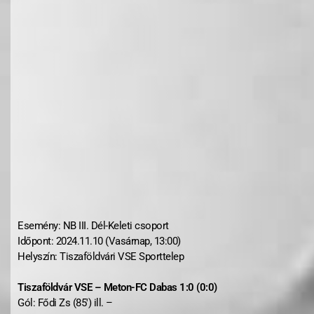
Esemény: NB III. Dél-Keleti csoport
Időpont: 2024.11.10 (Vasárnap, 13:00)
Helyszín: Tiszaföldvári VSE Sporttelep
Tiszaföldvár VSE – Meton-FC Dabas 1:0 (0:0)
Gól: Fődi Zs (85′) ill. –