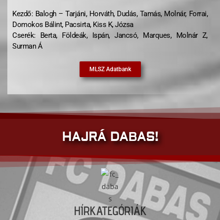
Kezdő: Balogh – Tarjáni, Horváth, Dudás, Tamás, Molnár, Forrai,
Domokos Bálint, Pacsirta, Kiss K, Józsa
Cserék: Berta, Földeák, Ispán, Jancsó, Marques, Molnár Z,
Surman Á
MLSZ Adatbank
HAJRÁ DABAS!
HÍRKATEGÓRIÁK