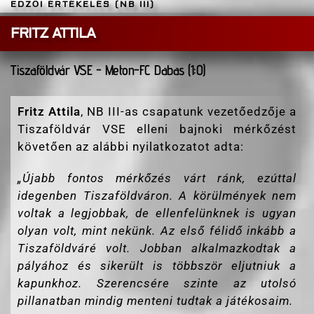
EDZŐI ÉRTÉKELÉS (NB III)
FRITZ ATTILA
Tiszaföldvár VSE - Meton-FC Dabas (1:0)
Fritz Attila
, NB III-as csapatunk vezetőedzője a
Tiszaföldvár VSE elleni bajnoki mérkőzést
követően az alábbi nyilatkozatot adta:
„
Újabb fontos mérkőzés várt ránk, ezúttal
idegenben Tiszaföldváron. A körülmények nem
voltak a legjobbak, de ellenfelünknek is ugyan
olyan volt, mint nekünk. Az első félidő inkább a
Tiszaföldváré volt. Jobban alkalmazkodtak a
pályához és sikerült is többször eljutniuk a
kapunkhoz. Szerencsére szinte az utolsó
pillanatban mindig menteni tudtak a játékosaim.