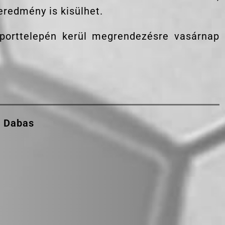
eredmény is kisülhet.
porttelepén kerül megrendezésre vasárnap
C Dabas