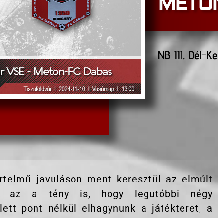
METO
NB III. Dél-Ke
értelmű javuláson ment keresztül az elmúlt
öz az a tény is, hogy legutóbbi négy
ett pont nélkül elhagynunk a játékteret, a