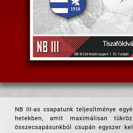
NB III-as csapatunk teljesítménye egy
hetekben, amit maximálisan tükr
összecsapásunkból csupán egyszer kell