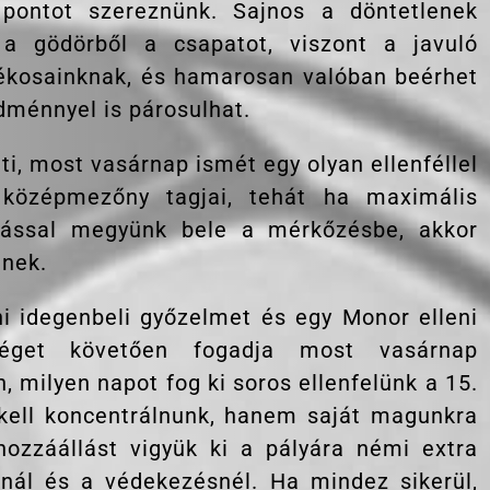
pontot szereznünk. Sajnos a döntetlenek
a gödörből a csapatot, viszont a javuló
tékosainknak, és hamarosan valóban beérhet
dménnyel is párosulhat.
i, most vasárnap ismét egy olyan ellenféllel
 középmezőny tagjai, tehát ha maximális
llással megyünk bele a mérkőzésbe, akkor
tnek.
i idegenbeli győzelmet és egy Monor elleni
séget követően fogadja most vasárnap
, milyen napot fog ki soros ellenfelünk a 15.
kell koncentrálnunk, hanem saját magunkra
hozzáállást vigyük ki a pályára némi extra
knál és a védekezésnél. Ha mindez sikerül,