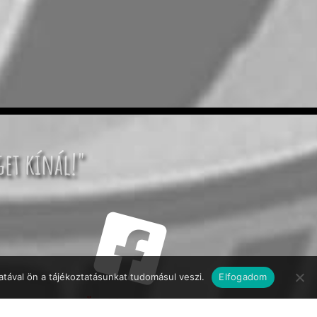
get kínál!"
tával ön a tájékoztatásunkat tudomásul veszi.
Elfogadom
KÖVESSEN MINKET!