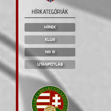
HÍRKATEGÓRIÁK
HÍREK
KLUB
NB III
UTÁNPÓTLÁS