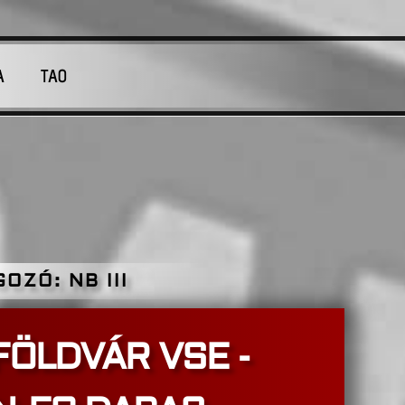
A
TAO
T A BEFEKTETETT MUNKA, AMI MEGFELELŐ EREDMÉNNYEL IS PÁROSULHAT.
OZÓ: NB III
FÖLDVÁR VSE -