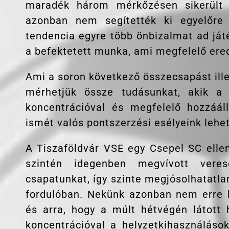
maradék három mérkőzésen sikerült 
azonban nem segítették ki egyelőre 
tendencia egyre több önbizalmat ad já
a befektetett munka, ami megfelelő ere
Ami a soron következő összecsapást illet
mérhetjük össze tudásunkat, akik a
koncentrációval és megfelelő hozzáá
ismét valós pontszerzési esélyeink lehe
A Tiszaföldvár VSE egy Csepel SC ellen
szintén idegenben megvívott vere
csapatunkat, így szinte megjósolhatatlan
fordulóban. Nekünk azonban nem erre 
és arra, hogy a múlt hétvégén látott 
koncentrációval a helyzetkihasználáso