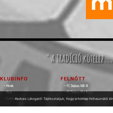
" A TRADÍCIÓ kötelez...
KLUBINFO
FELNŐTT
- Hírek
- FC Dabas NB lll
- Klub
- FC Dabas Old Boys
- Galéria
- FC Dabas Veterán
Kedves Látogató! Tájékoztatjuk, hogy a honlap felhasználói 