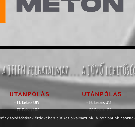
 a JELEN felhatalmaz... a JÖVŐ lehetősé
UTÁNPÓLÁS
UTÁNPÓLÁS
- FC Dabas U19
- FC Dabas U13
- FC Dabas U16
- FC Dabas U12
- FC Dabas U14
élmény fokozásának érdekében sütiket alkalmazunk. A honlapunk használa