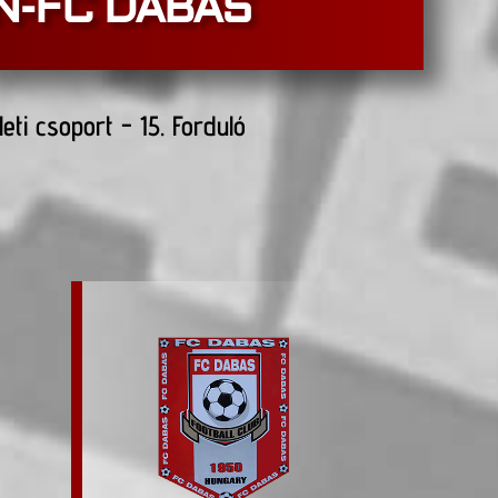
N-FC DABAS
leti csoport - 15. Forduló