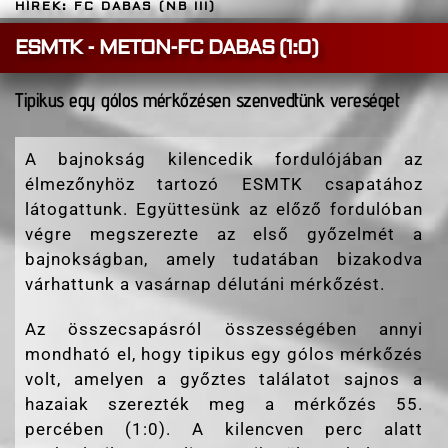
HÍREK: FC DABAS (NB III)
ESMTK - METON-FC DABAS (1:0)
Tipikus egy gólos mérkőzésen szenvedtünk vereséget
A bajnokság kilencedik fordulójában az
élmezőnyhöz tartozó ESMTK csapatához
látogattunk. Együttesünk az előző fordulóban
végre megszerezte az első győzelmét a
bajnokságban, amely tudatában bizakodva
várhattunk a vasárnap délutáni mérkőzést.
Az összecsapásról összességében annyi
mondható el, hogy tipikus egy gólos mérkőzés
volt, amelyen a győztes találatot sajnos a
hazaiak szerezték meg a mérkőzés 55.
percében (1:0). A kilencven perc alatt