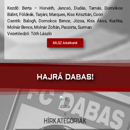
Kezdő: Berta – Horváth, Jancsó, Dudás, Tamás, Domokos
Bálint, Földeák, Tarjáni, Marques, Kiss Krisztián, Csóri
Cserék: Balogh, Domokos Bence, Józsa, Kiss Ákos, Kuchta,
Molnár Bence, Molnár Zoltán, Pacsirta, Surman
Vezetőedző: Tóth László
MLSZ Adatbank
HAJRÁ DABAS!
HÍRKATEGÓRIÁK