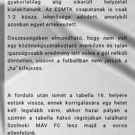
gyakorlatilag alig sikerült helyzetet
kialakítanunk. Az ESMTK csapatának is csak
1-2 kósza lehetősége adódott, amelyből
azonban egyet értékesített.
Összességében elmondható, hogy nem volt
egy közönségszórakoztató mérkőzés és talán
igazságosabb eredmény lett volna a gól nélküli
döntetlen, viszont a futballban nem játszik a
„ha” kifejezés.
A forduló után ismét a tabella 16. helyére
estünk vissza, ennek korrigálására egy hetet
kell legalább várni, akkor hazai pályán a
szintén a tabella hátsó régiójában található
Szolnoki MÁV FC lesz majd a soros
ellenfelünk.