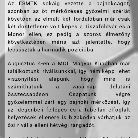
Az ESMTK sokáig vezette a bajnokságot,
azonban az öt mérkőzéses győzelmi szériát
követően az elmúlt két fordulóban már csak
két döntetlenre volt képes a Tiszaföldvár és a
Monor ellen, ez pedig a szoros élmezőny
következtében máris azt jelentette, hogy
lecsúsztak a harmadik pozícióba.
Augusztus 4-én a MOL Magyar Kupában már
találkoztunk riválisunkkal, így némiképp lehet
viszonyítási alapunk, hogy mire is
számíthatunk a vasárnap délutáni
összecsapáson. Csapatunk végre
győzelemmel zárt egy bajnoki mérkőzést, így
az idegenbeli fellépés és a tabellán elfoglalt
helyezések ellenére is bizakodva várhatjuk az
ősi rivális elleni hétvégi rangadót.