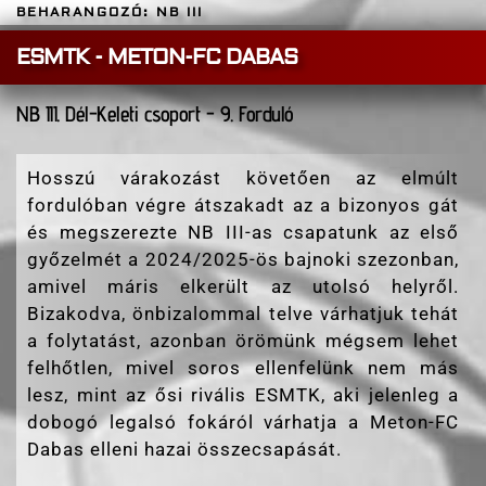
BEHARANGOZÓ: NB III
ESMTK - METON-FC DABAS
NB III. Dél-Keleti csoport - 9. Forduló
Hosszú várakozást követően az elmúlt
fordulóban végre átszakadt az a bizonyos gát
és megszerezte NB III-as csapatunk az első
győzelmét a 2024/2025-ös bajnoki szezonban,
amivel máris elkerült az utolsó helyről.
Bizakodva, önbizalommal telve várhatjuk tehát
a folytatást, azonban örömünk mégsem lehet
felhőtlen, mivel soros ellenfelünk nem más
lesz, mint az ősi rivális ESMTK, aki jelenleg a
dobogó legalsó fokáról várhatja a Meton-FC
Dabas elleni hazai összecsapását.