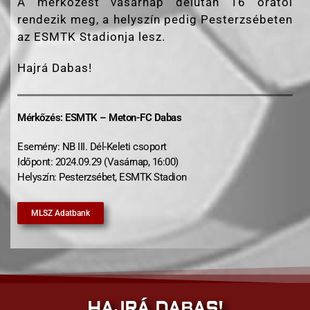
A mérkőzést vasárnap délután 16 órától
rendezik meg, a helyszín pedig Pesterzsébeten
az ESMTK Stadionja lesz.
Hajrá Dabas!
Mérkőzés: ESMTK – Meton-FC Dabas
Esemény: NB III. Dél-Keleti csoport
Időpont: 2024.09.29 (Vasárnap, 16:00)
Helyszín: Pesterzsébet, ESMTK Stadion
MLSZ Adatbank
HAJRÁ DABAS!