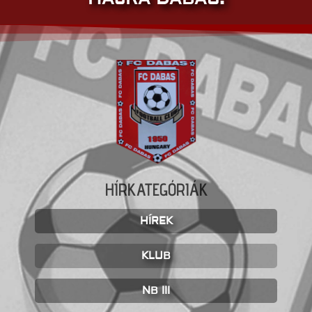
HÍRKATEGÓRIÁK
HÍREK
KLUB
NB III