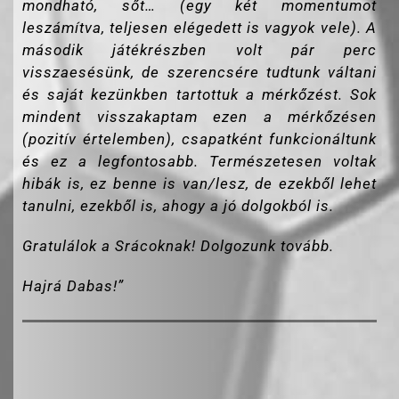
mondható, sőt… (egy két momentumot
leszámítva, teljesen elégedett is vagyok vele). A
második játékrészben volt pár perc
visszaesésünk, de szerencsére tudtunk váltani
és saját kezünkben tartottuk a mérkőzést. Sok
mindent visszakaptam ezen a mérkőzésen
(pozitív értelemben), csapatként funkcionáltunk
és ez a legfontosabb. Természetesen voltak
hibák is, ez benne is van/lesz, de ezekből lehet
tanulni, ezekből is, ahogy a jó dolgokból is.
Gratulálok a Srácoknak! Dolgozunk tovább.
Hajrá Dabas!”