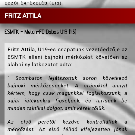
EDZŐI ÉRTÉKELÉS (U19)
FRITZ ATTILA
ESMTK - Meton-FC Dabas U19 (1:3)
Fritz Attila
, U19-es csapatunk vezetőedzője az
ESMTK elleni bajnoki mérkőzést követően az
alábbi nyilatkozatot adta:
”
Szombaton lejátszottuk soron következő
bajnoki mérkőzésünket. A srácoktól annyit
kértem, hogy csak magunkkal foglalkozzunk, a
saját játékunkra figyeljünk, és tartsunk be
minden taktikai dolgot, amit kérek tőlük.
Az első perctől kezdve kontrolláltuk a
mérkőzést. Az első félidő kifejezetten jónak