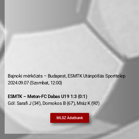
Bajnoki mérkőzés – Budapest, ESMTK Utánpótlás Sporttelep
2024.09.07 (Szombat, 12:00)
ESMTK – Meton-FC Dabas U19 1:3 (0:1)
Gól: Sarafi J (34′), Domokos B (67′), Mráz K (90′)
MLSZ Adatbank