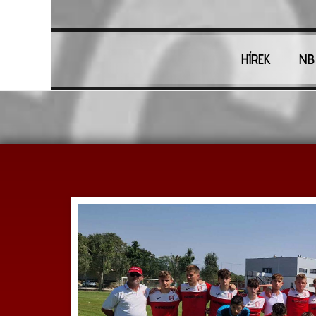
HÍREK
NB 