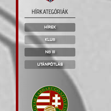
HÍRKATEGÓRIÁK
HÍREK
KLUB
NB III
UTÁNPÓTLÁS