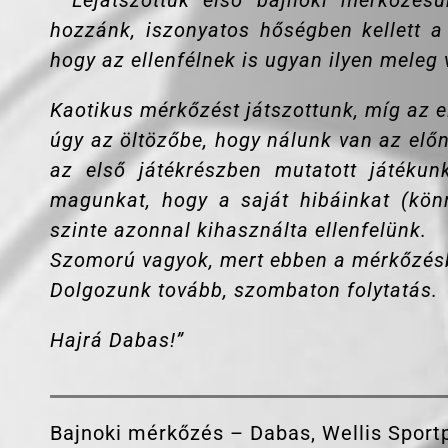
”
Lejátszottuk első bajnoki mérkőzés
hozzánk, iszonyatos hőségben kellett a
hogy az ellenfélnek is ugyan ilyen meleg v
Kaotikus mérkőzést játszottunk, míg az e
úgy az öltözőbe, hogy nálunk van az előny
az első játékrészben mutatott játékun
magunkat, hogy a saját hibáinkat (kön
szinte azonnal kihasználta ellenfelünk.
Szomorú vagyok, mert ebben a mérkőzésben
Dolgozunk tovább, szombaton folytatás.
Hajrá Dabas!”
Bajnoki mérkőzés – Dabas, Wellis Sport