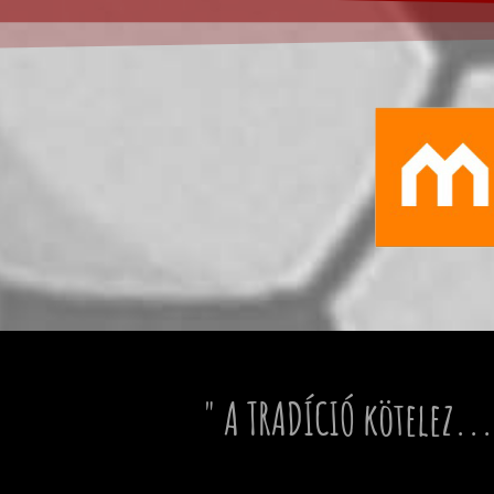
" A TRADÍCIÓ kötelez...