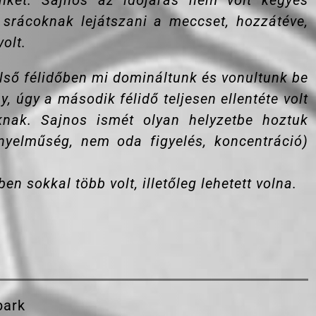
ünket. Sajnos az időjárás nem volt kegyes
 srácoknak lejátszani a meccset, hozzátéve,
olt.
lső félidőben mi domináltunk és vonultunk be
, úgy a második félidő teljesen ellentéte volt
knak. Sajnos ismét olyan helyzetbe hoztuk
nyelműség, nem oda figyelés, koncentráció)
 sokkal több volt, illetőleg lehetett volna.
park