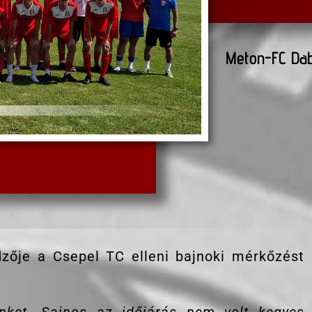
Meton-FC Dab
zője a Csepel TC elleni bajnoki mérkőzést