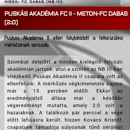
HÍREK: FC DABAS (NB III)
PUSKÁS AKADÉMIA FC II - METON-FC DABAS
(2:0)
Puskás Akadémia ll ellen folytatódott a felkészülési
mérkőzések sorozata
Szombat délelőtt a minden kielégítő felcsúti
akadémián jártunk, ahol a szintén az NB III-ban
vitézkedő Puskás Akadémia II csapata volt az
ellenfelünk. A mérkőzés végkimenetele sajnos
már a 15. percben eldőlt. Ekkor az
eredményjelző állása már a későbbi
végeredményt mutatta, amely 2:0 volt a
hazaiaknak. A találkozó pár perccel a vége
előtt lefújásra került, hiszen Kovács Kristóf,
csapatunk támadója súlyosnak tűnő sérülést