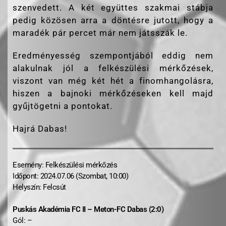
szenvedett. A két együttes szakmai stábja
pedig közösen arra a döntésre jutott, hogy a
maradék pár percet már nem játsszák le.
Eredményesség szempontjából eddig nem
alakulnak jól a felkészülési mérkőzések,
viszont van még két hét a finomhangolásra,
hiszen a bajnoki mérkőzéseken kell majd
gyűjtögetni a pontokat.
Hajrá Dabas!
Esemény: Felkészülési mérkőzés
Időpont: 2024.07.06 (Szombat, 10:00)
Helyszín: Felcsút
Puskás Akadémia FC II – Meton-FC Dabas (2:0)
Gól: –