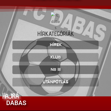
HÍRKATEGÓRIÁK
HÍREK
KLUB
NB III
UTÁNPÓTLÁS
HAJRÁ
DABAS