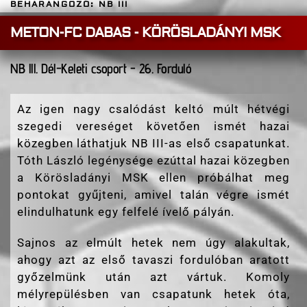
BEHARANGOZÓ: NB III
METON-FC DABAS - KÖRÖSLADÁNYI MSK
NB lll. Dél-Keleti csoport - 26. Forduló
Az igen nagy csalódást keltó múlt hétvégi
szegedi vereséget követően ismét hazai
közegben láthatjuk NB III-as első csapatunkat.
Tóth László legénysége ezúttal hazai közegben
a Körösladányi MSK ellen próbálhat meg
pontokat gyűjteni, amivel talán végre ismét
elindulhatunk egy felfelé ívelő pályán.
Sajnos az elmúlt hetek nem úgy alakultak,
ahogy azt az első tavaszi fordulóban aratott
győzelmünk után azt vártuk. Komoly
mélyrepülésben van csapatunk hetek óta,