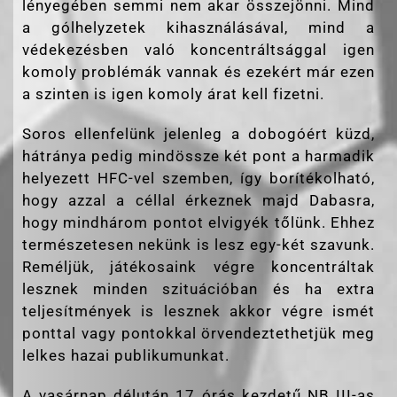
lényegében semmi nem akar összejönni. Mind
a gólhelyzetek kihasználásával, mind a
védekezésben való koncentráltsággal igen
komoly problémák vannak és ezekért már ezen
a szinten is igen komoly árat kell fizetni.
Soros ellenfelünk jelenleg a dobogóért küzd,
hátránya pedig mindössze két pont a harmadik
helyezett HFC-vel szemben, így borítékolható,
hogy azzal a céllal érkeznek majd Dabasra,
hogy mindhárom pontot elvigyék tőlünk. Ehhez
természetesen nekünk is lesz egy-két szavunk.
Reméljük, játékosaink végre koncentráltak
lesznek minden szituációban és ha extra
teljesítmények is lesznek akkor végre ismét
ponttal vagy pontokkal örvendeztethetjük meg
lelkes hazai publikumunkat.
A vasárnap délután 17 órás kezdetű NB III-as