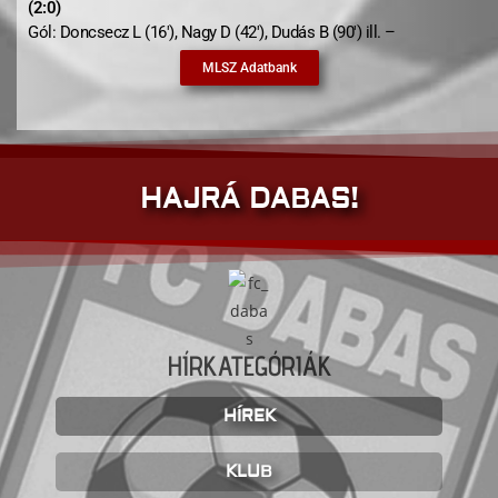
(2:0)
Gól: Doncsecz L (16′), Nagy D (42′), Dudás B (90′) ill. –
MLSZ Adatbank
HAJRÁ DABAS!
HÍRKATEGÓRIÁK
HÍREK
KLUB