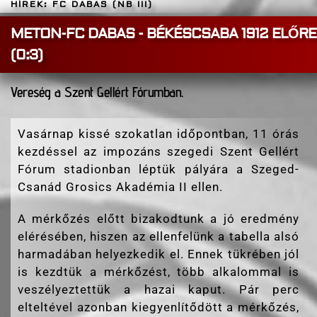
HÍREK: FC DABAS (NB III)
METON-FC DABAS - BÉKÉSCSABA 1912 ELŐRE
(0:3)
Vereség a Szent Gellért Fórumban.
Vasárnap kissé szokatlan időpontban, 11 órás
kezdéssel az impozáns szegedi Szent Gellért
Fórum stadionban léptük pályára a Szeged-
Csanád Grosics Akadémia II ellen.
A mérkőzés előtt bizakodtunk a jó eredmény
elérésében, hiszen az ellenfelünk a tabella alsó
harmadában helyezkedik el. Ennek tükrében jól
is kezdtük a mérkőzést, több alkalommal is
veszélyeztettük a hazai kaput. Pár perc
elteltével azonban kiegyenlítődött a mérkőzés,