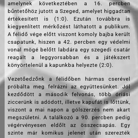
amelynek következtében a 16. percben
bűntetőhöz jutott a Szeged, amelyet higgadtan
értékesített is (1:0). Ezután továbbra is
kiegyenlített mérkőzést láthatott a publikum.
A félidő vége előtt viszont komoly bajba került
csapatunk, hiszen a 42. percben egy védelmi
vonal mögé belőtt labdára egy szegedi csatár
reagált a leggyorsabban és a játékszert
könyörtelenül a kapunkba helyezte (2:0).
Vezetőedzőnk a félidőben hármas cserével
próbálta meg felrázni az együttesünket. Jól
kezdődött a második felvonás, több óriási
ziccerünk is adódott, illetve kapufát is lőttünk,
viszont a mai napon a gólszerzés nem akart
megszületni. A találkozó a 90. percben pedig
végérvényesen eldőlt az összecsapás. Egy
szinte már komikus jelenet után szerezték