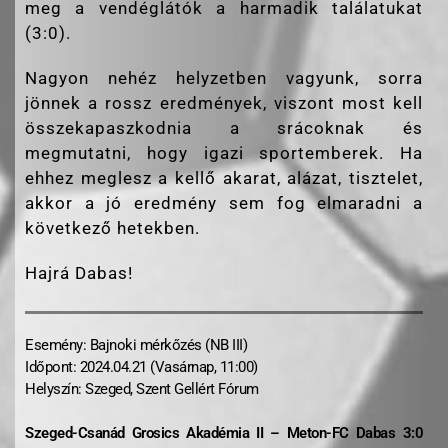
meg a vendéglátók a harmadik találatukat
(3:0).
Nagyon nehéz helyzetben vagyunk, sorra
jönnek a rossz eredmények, viszont most kell
összekapaszkodnia a srácoknak és
megmutatni, hogy igazi sportemberek. Ha
ehhez meglesz a kellő akarat, alázat, tisztelet,
akkor a jó eredmény sem fog elmaradni a
következő hetekben.
Hajrá Dabas!
Esemény: Bajnoki mérkőzés (NB III)
Időpont: 2024.04.21 (Vasárnap, 11:00)
Helyszín: Szeged, Szent Gellért Fórum
Szeged-Csanád Grosics Akadémia II – Meton-FC Dabas 3:0