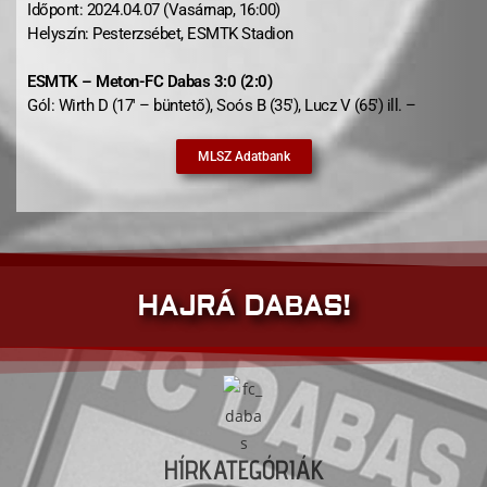
Időpont: 2024.04.07 (Vasárnap, 16:00)
Helyszín: Pesterzsébet, ESMTK Stadion
ESMTK – Meton-FC Dabas 3:0 (2:0)
Gól: Wirth D (17′ – büntető), Soós B (35′), Lucz V (65′) ill. –
MLSZ Adatbank
HAJRÁ DABAS!
HÍRKATEGÓRIÁK