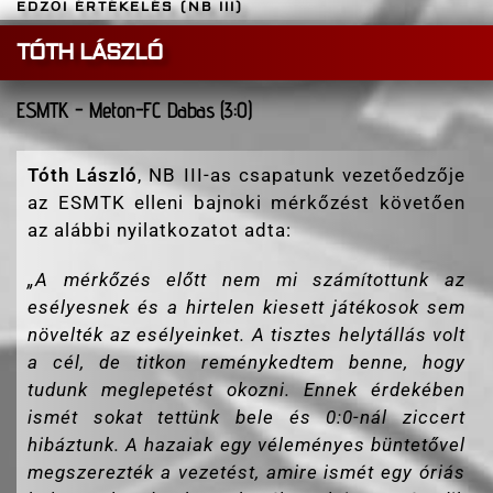
EDZŐI ÉRTÉKELÉS (NB III)
TÓTH LÁSZLÓ
ESMTK - Meton-FC Dabas (3:0)
Tóth László
, NB III-as csapatunk vezetőedzője
az ESMTK elleni bajnoki mérkőzést követően
az alábbi nyilatkozatot adta:
„
A mérkőzés előtt nem mi számítottunk az
esélyesnek és a hirtelen kiesett játékosok sem
növelték az esélyeinket. A tisztes helytállás volt
a cél, de titkon reménykedtem benne, hogy
tudunk meglepetést okozni. Ennek érdekében
ismét sokat tettünk bele és 0:0-nál ziccert
hibáztunk. A hazaiak egy véleményes büntetővel
megszerezték a vezetést, amire ismét egy óriás