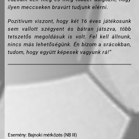
ilyen meccseken bravúrt tudjunk elérni.
Pozitívum viszont, hogy két 16 éves játékosunk
sem vallott szégyent és bátran játszva, több
tetszetős megoldásuk is volt. Fel kell állnunk,
nincs más lehetőségünk. Én bízom a srácokban,
tudom, hogy együtt képesek vagyunk rá!”
Esemény: Bajnoki mérkőzés (NB III)