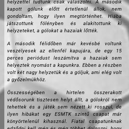
helyzettel tudtunk csak válaszolni. A második
kapott gólunk előtt értetlenül állok, nem
gondoltam, hogy ilyen megtörténhet. Hiába
játszottunk fölényben és alakítottunk ki
helyzeteket, a gólokat a hazaiak lőtték.
A második félidőben már kevésbé voltunk
veszélyesek az ellenfél kapujára, de egy 15
perces periódust leszámítva a hazaiak sem
helyeztek nyomást a kapunkra. Ebben a részben
volt két nagy helyzetük és a góljuk, ami elég volt
a győzelmükhöz.
Összességében a hirtelen összerakott
védősorunk tisztesen helyt állt, a gólokról nem
tehettek és a játék sem nézett ki rosszul, de
ilyen hibákat egy ESMTK szintű csapat már
könyörtelenül kihasznál. Fiatal csapatunknak
edződni kell még és még többet dolgozni, hogy