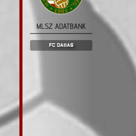
MLSZ ADATBANK
FC DABAS