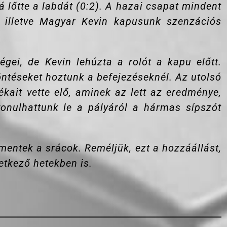
á lőtte a labdát (0:2). A hazai csapat mindent
 illetve Magyar Kevin kapusunk szenzációs
gei, de Kevin lehúzta a rolót a kapu előtt.
öntéseket hoztunk a befejezéseknél. Az utolsó
kait vette elő, aminek az lett az eredménye,
onulhattunk le a pályáról a hármas sípszót
entek a srácok. Reméljük, ezt a hozzáállást,
vetkező hetekben is.