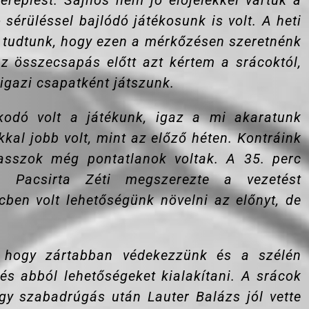
ereplést. Sajnos nem jó előjelekkel vártuk a
 sérüléssel bajlódó játékosunk is volt. A heti
 tudtunk, hogy ezen a mérkőzésen szeretnénk
z összecsapás előtt azt kértem a srácoktól,
igazi csapatként játszunk.
pkodó volt a játékunk, igaz a mi akaratunk
kal jobb volt, mint az előző héten. Kontráink
passzok még pontatlanok voltak. A 35. perc
 Pacsirta Zéti megszerezte a vezetést
ben volt lehetőségünk növelni az előnyt, de
, hogy zártabban védekezzünk és a szélén
és abból lehetőségeket kialakítani. A srácok
gy szabadrúgás után Lauter Balázs jól vette