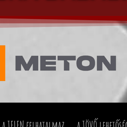
 a JELEN felhatalmaz... a JÖVŐ lehetősé