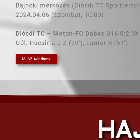
Bajnoki mérkőzés (Diósdi TC Sporttelep
2024.04.06 (Szombat, 10:00)
Diósdi TC – Meton-FC Dabas U16 0:2 (0:
Gól: Pacsirta J Z (39′), Lauter B (51′)
MLSZ Adatbank
HA