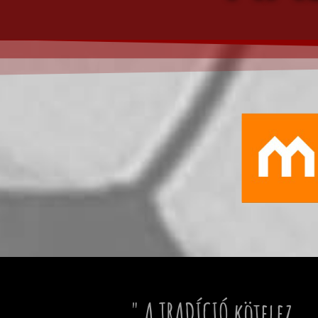
" A TRADÍCIÓ kötelez...