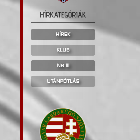
HÍRKATEGÓRIÁK
HÍREK
KLUB
NB III
UTÁNPÓTLÁS