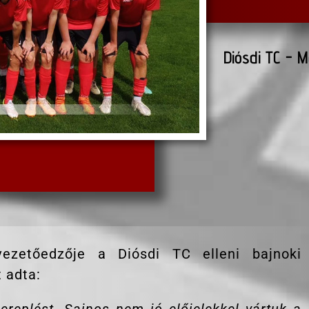
Diósdi TC - M
vezetőedzője a Diósdi TC elleni bajnoki
 adta: