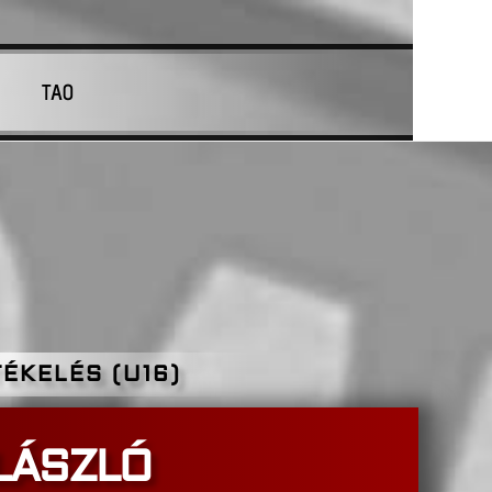
TAO
LT.
ÉKELÉS (U16)
LÁSZLÓ