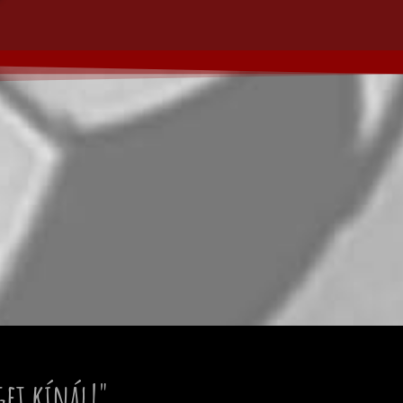
get kínál!"