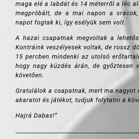
maga elé a labdát és 14 méterről a léc al
megpróbált, de a mai napon a srácok,
napot fogtak ki, így esélyük sem volt.
A hazai csapatnak megvoltak a lehetősé
Kontráink veszélyesek voltak, de rossz d
15 percben mindenki az utolsó erőtartalé
hogy nagy küzdés árán, de győztesen v
követően.
Gratulálok a csapatnak, mert ma nagyot m
akaratot és játékot, tudjuk folytatni a kö
Hajrá Dabas!”