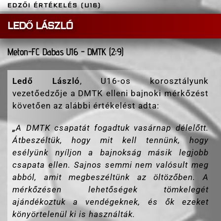
EDZŐI ÉRTÉKELÉS (U16)
LEDŐ LÁSZLÓ
Meton-FC Dabas U16 - DMTK (2:9)
Ledő László
, U16-os korosztályunk
vezetőedzője a DMTK elleni bajnoki mérkőzést
követően az alábbi értékelést adta:
„
A DMTK csapatát fogadtuk vasárnap délelőtt.
Átbeszéltük, hogy mit kell tennünk, hogy
esélyünk nyíljon a bajnokság másik legjobb
csapata ellen. Sajnos semmi nem valósult meg
abból, amit megbeszéltünk az öltözőben. A
mérkőzésen lehetőségek tömkelegét
ajándékoztuk a vendégeknek, és ők ezeket
könyörtelenül ki is használták.