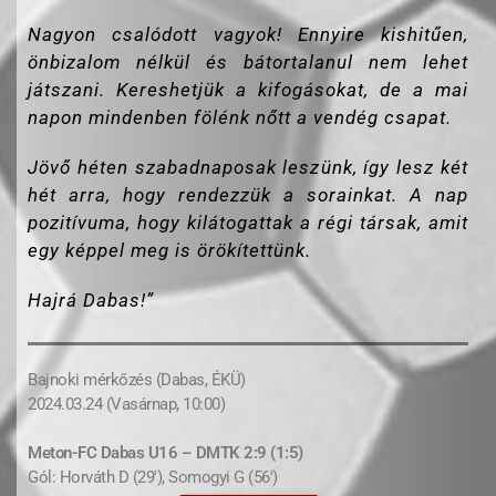
Nagyon csalódott vagyok! Ennyire kishitűen,
önbizalom nélkül és bátortalanul nem lehet
játszani. Kereshetjük a kifogásokat, de a mai
napon mindenben fölénk nőtt a vendég csapat.
Jövő héten szabadnaposak leszünk, így lesz két
hét arra, hogy rendezzük a sorainkat. A nap
pozitívuma, hogy kilátogattak a régi társak, amit
egy képpel meg is örökítettünk.
Hajrá Dabas!”
Bajnoki mérkőzés (Dabas, ÉKÜ)
2024.03.24 (Vasárnap, 10:00)
Meton-FC Dabas U16 – DMTK 2:9 (1:5)
Gól: Horváth D (29′), Somogyi G (56′)