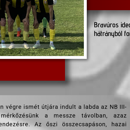
Bravúros ide
hátrányból fo
 végre ismét útjára indult a labda az NB III-
 mérkőzésünk a messze távolban, azaz
endezésre. Az őszi összecsapáson, hazai