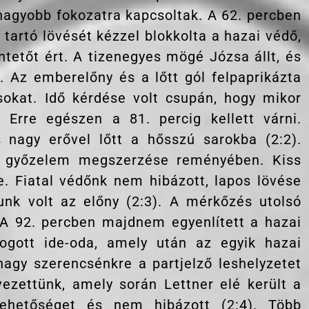
agyobb fokozatra kapcsoltak. A 62. percben
tartó lövését kézzel blokkolta a hazai védő,
tetőt ért. A tizenegyes mögé Józsa állt, és
. Az emberelőny és a lőtt gól felpaprikázta
okat. Idő kérdése volt csupán, hogy mikor
 Erre egészen a 81. percig kellett várni.
 nagy erővel lőtt a hősszú sarokba (2:2).
 győzelem megszerzése reményében. Kiss
e. Fiatal védőnk nem hibázott, lapos lövése
unk volt az előny (2:3). A mérkőzés utolsó
A 92. percben majdnem egyenlített a hazai
togott ide-oda, amely után az egyik hazai
nagy szerencsénkre a partjelző leshelyzetet
vezettünk, amely során Lettner elé került a
ehetőséget és nem hibázott (2:4). Több