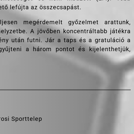
ő lefújta az összecsapást.
ljesen megérdemelt győzelmet arattunk,
elyzetbe. A jövőben koncentráltabb játékra
ny után futni. Jár a taps és a gratuláció a
yűjteni a három pontot és kijelenthetjük,
osi Sporttelep