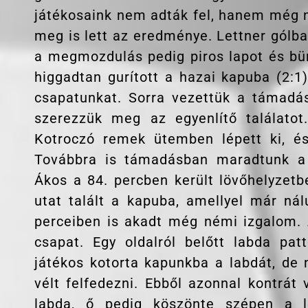
játékosaink nem adták fel, hanem még n
meg is lett az eredménye. Lettner gólba 
a megmozdulás pedig piros lapot és bün
higgadtan gurított a hazai kapuba (2:1)
csapatunkat. Sorra vezettük a támadás
szerezzük meg az egyenlítő találatot.
Kotroczó remek ütemben lépett ki, és
Továbbra is támadásban maradtunk a
Ákos a 84. percben került lövőhelyzetb
utat talált a kapuba, amellyel már nál
perceiben is akadt még némi izgalom. 
csapat. Egy oldalról belőtt labda pat
játékos kotorta kapunkba a labdát, de 
vélt felfedezni. Ebből azonnal kontrát 
labda, ő pedig köszönte szépen a l