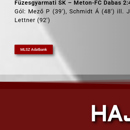
Füzesgyarmati SK – Meton-FC Dabas 2:4
Gól: Mező P (39′), Schmidt Á (48′) ill. 
Lettner (92′)
MLSZ Adatbank
HA