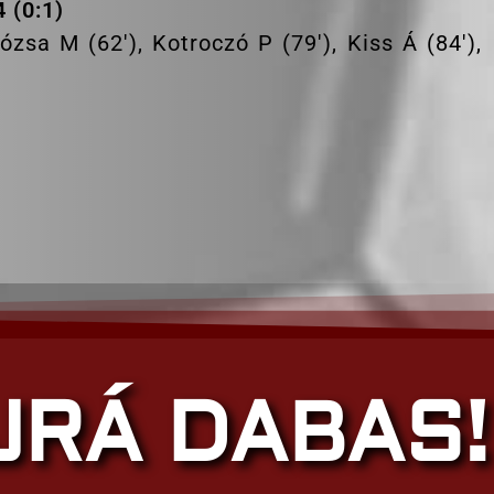
 (0:1)
Józsa M (62′), Kotroczó P (79′), Kiss Á (84′),
JRÁ DABAS!