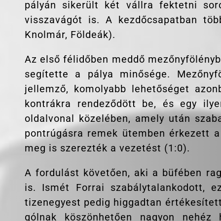
pályán sikerült két vállra fektetni so
visszavágót is. A kezdőcsapatban több
Knolmár, Földeák).
Az első félidőben meddő mezőnyfölénybe
segítette a pálya minősége. Mezőnyf
jellemző, komolyabb lehetőséget azonb
kontrákra rendeződött be, és egy ilye
oldalvonal közelében, amely után szaba
pontrúgásra remek ütemben érkezett a
meg is szerezték a vezetést (1:0).
A fordulást követően, aki a büfében rag
is. Ismét Forrai szabálytalankodott, e
tizenegyest pedig higgadtan értékesített
gólnak köszönhetően nagyon nehéz h