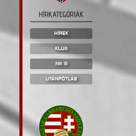
HÍRKATEGÓRIÁK
HÍREK
KLUB
NB III
UTÁNPÓTLÁS