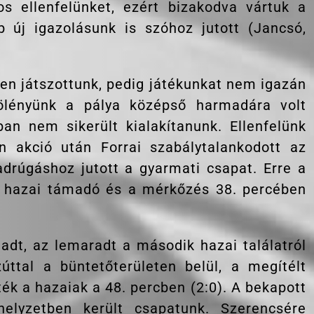
ros ellenfelünket, ezért bizakodva vártuk a
 új igazolásunk is szóhoz jutott (Jancsó,
n játszottunk, pedig játékunkat nem igazán
ölényünk a pálya középső harmadára volt
an nem sikerült kialakítanunk. Ellenfelünk
n akció után Forrai szabálytalankodott az
drúgáshoz jutott a gyarmati csapat. Erre a
 hazai támadó és a mérkőzés 38. percében
adt, az lemaradt a második hazai találatról
zúttal a büntetőterületen belül, a megítélt
ék a hazaiak a 48. percben (2:0). A bekapott
elyzetben került csapatunk. Szerencsére