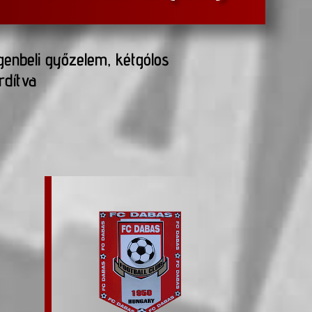
genbeli győzelem, kétgólos
rdítva