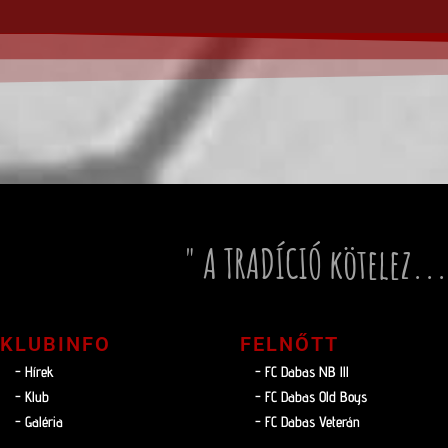
" A TRADÍCIÓ kötelez...
KLUBINFO
FELNŐTT
- Hírek
- FC Dabas NB lll
- Klub
- FC Dabas Old Boys
- Galéria
- FC Dabas Veterán