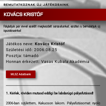
BEMUTATKOZNAK ÚJ JÁTÉKOSAINK
KOVÁCS KRISTÓF
Folytatjuk pár évvel ezelőtt megkezdett sorozatunkat, ezúttal is bemutatjuk új
igazolásainkat
Játékos neve:
Kovács Kristóf
Születési idő:
2006.08.25
Posztja: támadó
Honnan érkezett: Vasas Kubala Akadémia
MLSZ Adatbank
1. Kérlek, röviden mutasd eddigi be labdarúgó pályafutásod!
2006-ban születtem, Kakucson lakom. Pályafutásomat nyolc