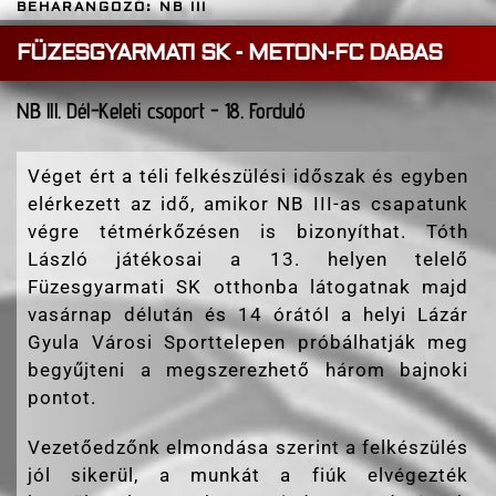
BEHARANGOZÓ: NB III
FÜZESGYARMATI SK - METON-FC DABAS
NB lll. Dél-Keleti csoport - 18. Forduló
Véget ért a téli felkészülési időszak és egyben
elérkezett az idő, amikor NB III-as csapatunk
végre tétmérkőzésen is bizonyíthat. Tóth
László játékosai a 13. helyen telelő
Füzesgyarmati SK otthonba látogatnak majd
vasárnap délután és 14 órától a helyi Lázár
Gyula Városi Sporttelepen próbálhatják meg
begyűjteni a megszerezhető három bajnoki
pontot.
Vezetőedzőnk elmondása szerint a felkészülés
jól sikerül, a munkát a fiúk elvégezték