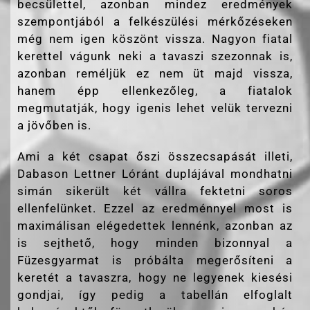
becsülettel, azonban mindez eredmények
szempontjából a felkészülési mérkőzéseken
még nem igen köszönt vissza. Nagyon fiatal
kerettel vágunk neki a tavaszi szezonnak is,
azonban reméljük ez nem üt majd vissza,
hanem épp ellenkezőleg, a fiatalok
megmutatják, hogy igenis lehet velük tervezni
a jövőben is.
Ami a két csapat őszi összecsapását illeti,
Dabason Lettner Lóránt duplájával mondhatni
simán sikerült két vállra fektetni soros
ellenfelünket. Ezzel az eredménnyel most is
maximálisan elégedettek lennénk, azonban az
is sejthető, hogy minden bizonnyal a
Füzesgyarmat is próbálta megerősíteni a
keretét a tavaszra, hogy ne legyenek kiesési
gondjai, így pedig a tabellán elfoglalt