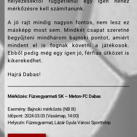
helyezésektől függetlenül egy igen nehéz
mérkőzésre kell számítanunk.
A jó rajt mindig nagyon fontos, nem lesz ez
másképp most sem. Mindkét csapat szeretné
begyűjteni mindhárom bajnoki pontot, amiért
mindent el is fognak követni a játékosok.
Ebből pedig még egy igen jó, férfias ütközet is
kikerekedhet.
Hajrá Dabas!
Mérkőzés: Füzesgyarmati SK – Meton-FC Dabas
Esemény: Bajnoki mérkőzés (NB III)
Időpont: 2024.03.03 (Vasárnap, 14:00)
Helyszín: Füzesgyarmat, Lázár Gyula Városi Sporttelep