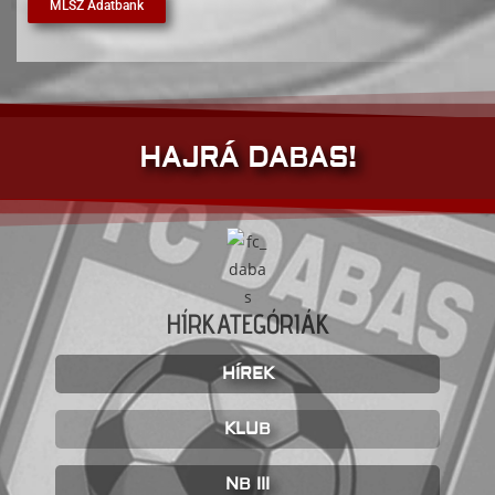
MLSZ Adatbank
HAJRÁ DABAS!
HÍRKATEGÓRIÁK
HÍREK
KLUB
NB III