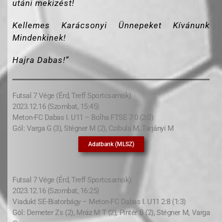
utáni mekizést!
Kellemes Karácsonyi Ünnepeket Kívánunk
Mindenkinek!
Hajra Dabas!”
Futsal 7 Vége (Érd, Treff Sportcsarnok)
2023.12.16 (Szombat, 15:45)
Meton-FC Dabas I. U11 – Bolha FTSE 7:0 (2:0)
Gól: Varga G (3), Stégner M (2), Czibula M, Tarjányi M
Adatbank (MLSZ)
Futsal 7 Vége (Érd, Treff Sportcsarnok)
2023.12.16 (Szombat, 16:25)
Viadukt SE-Biatorbágy – Meton-FC Dabas I. U11 2:8 (1:3)
Gól: Demeter Zs (2), Mráz M T (2), Pintér B (2), Stégner M, Varga