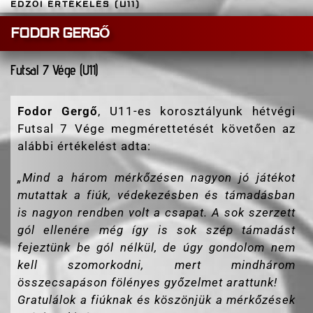
EDZŐI ÉRTÉKELÉS (U11)
FODOR GERGŐ
Futsal 7 Vége (U11)
Fodor Gergő
, U11-es korosztályunk hétvégi
Futsal 7 Vége megmérettetését követően az
alábbi értékelést adta:
„
Mind a három mérkőzésen nagyon jó játékot
mutattak a fiúk, védekezésben és támadásban
is nagyon rendben volt a csapat. A sok szerzett
gól ellenére még így is sok szép támadást
fejeztünk be gól nélkül, de úgy gondolom nem
kell szomorkodni, mert mindhárom
összecsapáson fölényes győzelmet arattunk!
Gratulálok a fiúknak és köszönjük a mérkőzések