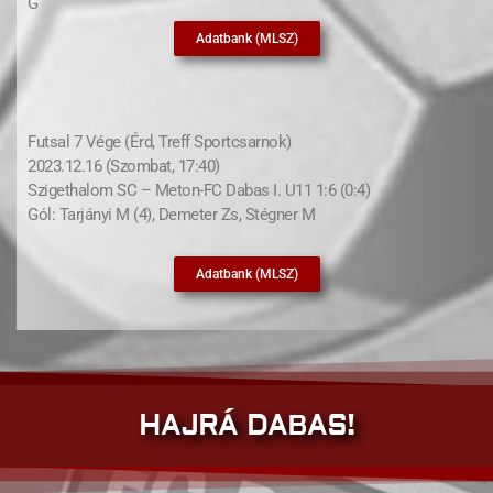
G
Adatbank (MLSZ)
Futsal 7 Vége (Érd, Treff Sportcsarnok)
2023.12.16 (Szombat, 17:40)
Szigethalom SC – Meton-FC Dabas I. U11 1:6 (0:4)
Gól: Tarjányi M (4), Demeter Zs, Stégner M
Adatbank (MLSZ)
HAJRÁ DABAS!