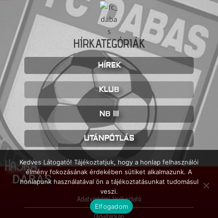
HÍRKATEGÓRIÁK
HÍREK
KLUB
NB III
UTÁNPÓTLÁS
HAJRÁ
Kedves Látogató! Tájékoztatjuk, hogy a honlap felhasználói
élmény fokozásának érdekében sütiket alkalmazunk. A
DABAS
honlapunk használatával ön a tájékoztatásunkat tudomásul
veszi.
Adatvédelmi tájékoztató
Elfogadom
Oldaltérkép