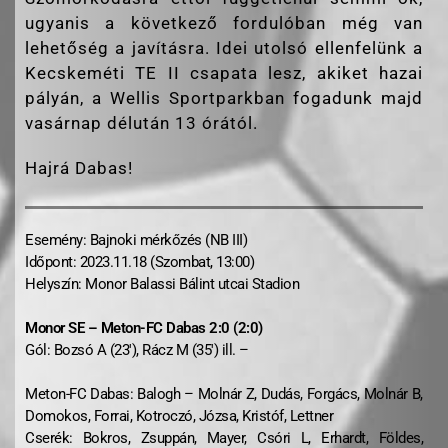
ugyanis a következő fordulóban még van
lehetőség a javításra. Idei utolsó ellenfelünk a
Kecskeméti TE II csapata lesz, akiket hazai
pályán, a Wellis Sportparkban fogadunk majd
vasárnap délután 13 órától.
Hajrá Dabas!
Esemény: Bajnoki mérkőzés (NB III)
Időpont: 2023.11.18 (Szombat, 13:00)
Helyszín: Monor Balassi Bálint utcai Stadion
Monor SE – Meton-FC Dabas 2:0 (2:0)
Gól: Bozsó A (23′), Rácz M (35′) ill. –
Meton-FC Dabas: Balogh – Molnár Z, Dudás, Forgács, Molnár B,
Domokos, Forrai, Kotroczó, Józsa, Kristóf, Lettner
Cserék: Bokros, Zsuppán, Mayer, Csóri L, Erhardt, Földes,