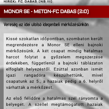
HÍREK: FC DABAS (NB III)
MONOR SE - METON-FC DABAS (2:0)
Vereség az idei utolsó idegenbeli mérkőzésünkön
Kissé szokatlan időpontban, szombaton került
megrendezésre a Monor SE elleni bajnoki
mérkőzésünk. A két csapat mindig hatalmas
harcot folytat a győzelem megszerzése
érdekében, függetlenül a bajnoki táblázaton
elfoglalt helyezéstől. Ezúttal azonban ismét
igazi rangadóra készülhettünk, mivel
csapatunk az 5., a hazaiak pedig a 6. helyről
várhatták a mérkőzést.
Az első félidőre a hatalmas szél rányomta a
bélyegét. A széllel megtámogatott hazaiak