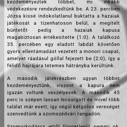
kezdeményeztek többet, mi inkább
védekezésre rendezkedtünk be. A 23. percben
Józsa kissé indokolatlanul buktatta a hazaiak
játékosát a tizenhatoson belül, a megítélt
büntetőt pedig a hazaiak kapusa
magabiztosan értékesítette (1:0). A találkozó
35. percében egy eladott labdát követően
gyors ellentámadást vezetett a monori csapat,
amelyet ráadásul góllal fejezett be (2:0), így a
félidő hajrájára tetemes hátrányba kerültünk.
A második játékrészben ugyan többet
kezdeményeztünk, viszont a kapura nem
igazán voltunk veszélyesek. A második 45
perc is szépen lassan lecsurgott és mivel több
találat már esett, így végül kétgólos vereséget
szenvedtünk a szomszédvári rangadón.
Szomorkodásra ettől függetlenül semmi ok,