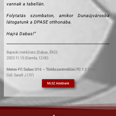
vannak a tabellán.
Folytatás szombaton, amikor Dunaújvárosba
látogatunk a DPASE otthonába.
Hajrá Dabas!”
Bajnoki mérkőzés (Dabas, ÉKÜ)
2023.11.15 (Szerda, 12:00)
Meton-FC Dabas U16 – Törökszentmiklósi FC 1:1 (1:0)
Gól: Sarafi J (10′)
MLSZ Adatbank