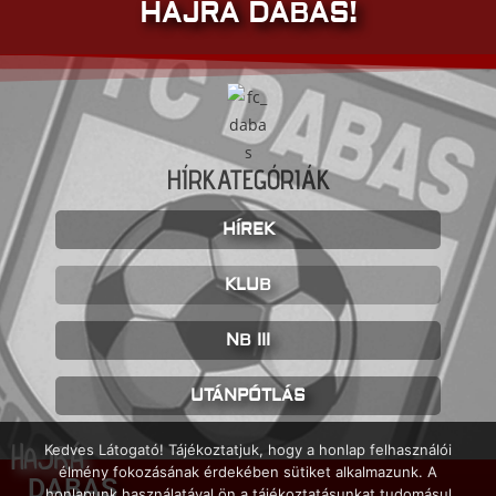
HAJRÁ DABAS!
HÍRKATEGÓRIÁK
HÍREK
KLUB
NB III
UTÁNPÓTLÁS
HAJRÁ
Kedves Látogató! Tájékoztatjuk, hogy a honlap felhasználói
élmény fokozásának érdekében sütiket alkalmazunk. A
DABAS
honlapunk használatával ön a tájékoztatásunkat tudomásul