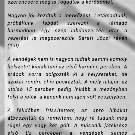
szerencsére meg is fogadták a kérésemet.
Nagyon jól kezdtük a mérkőzést. Letámadtunk,
próbáltunk labdát szerezni a támadó
harmadban. Egy szép labdaszerzés után a
vezetést is megszereztük Sarafi Józsi révén
(1:0).
A vendégek nem is nagyon tudtak semmi komoly
helyzetet kialakítani az első harminc percben. A
srácok sorra dolgozták ki a helyzeteket, de
azokat rendre el is puskázták. A mély talajon az
utolsó 15 percben pedig inkább a mezőnyben
folyt a játék, a kapunk nem igen volt veszélyben.
A félidőben frissítettem, az apró hibákat
átbeszéltük és reméltem, hogy rá tudunk még
rúgni egy vagy két gólt. A második játékrész
első tíz percében a vendégek sajnos