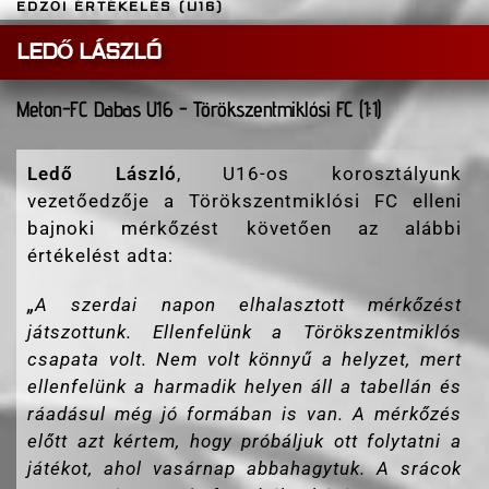
EDZŐI ÉRTÉKELÉS (U16)
LEDŐ LÁSZLÓ
Meton-FC Dabas U16 - Törökszentmiklósi FC (1:1)
Ledő László
, U16-os korosztályunk
vezetőedzője a Törökszentmiklósi FC elleni
bajnoki mérkőzést követően az alábbi
értékelést adta:
„
A szerdai napon elhalasztott mérkőzést
játszottunk. Ellenfelünk a Törökszentmiklós
csapata volt. Nem volt könnyű a helyzet, mert
ellenfelünk a harmadik helyen áll a tabellán és
ráadásul még jó formában is van. A mérkőzés
előtt azt kértem, hogy próbáljuk ott folytatni a
játékot, ahol vasárnap abbahagytuk. A srácok