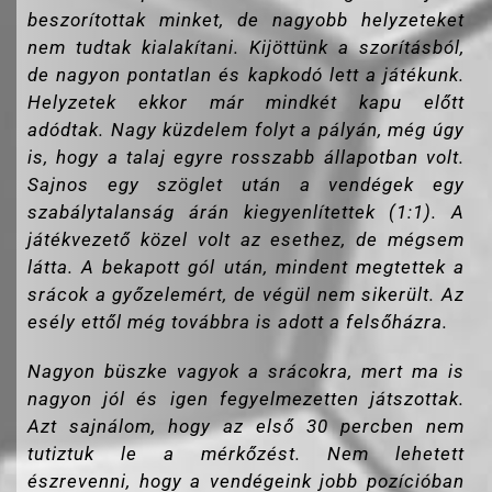
beszorítottak minket, de nagyobb helyzeteket
nem tudtak kialakítani. Kijöttünk a szorításból,
de nagyon pontatlan és kapkodó lett a játékunk.
Helyzetek ekkor már mindkét kapu előtt
adódtak. Nagy küzdelem folyt a pályán, még úgy
is, hogy a talaj egyre rosszabb állapotban volt.
Sajnos egy szöglet után a vendégek egy
szabálytalanság árán kiegyenlítettek (1:1). A
játékvezető közel volt az esethez, de mégsem
látta. A bekapott gól után, mindent megtettek a
srácok a győzelemért, de végül nem sikerült. Az
esély ettől még továbbra is adott a felsőházra.
Nagyon büszke vagyok a srácokra, mert ma is
nagyon jól és igen fegyelmezetten játszottak.
Azt sajnálom, hogy az első 30 percben nem
tutiztuk le a mérkőzést. Nem lehetett
észrevenni, hogy a vendégeink jobb pozícióban