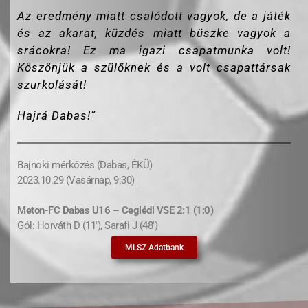
Az eredmény miatt csalódott vagyok, de a játék
és az akarat, küzdés miatt büszke vagyok a
srácokra! Ez ma igazi csapatmunka volt!
Köszönjük a szülőknek és a volt csapattársak
szurkolását!
Hajrá Dabas!”
Bajnoki mérkőzés (Dabas, ÉKÜ)
2023.10.29 (Vasárnap, 9:30)
Meton-FC Dabas U16 – Ceglédi VSE 2:1 (1:0)
Gól: Horváth D (11′), Sarafi J (48′)
MLSZ Adatbank