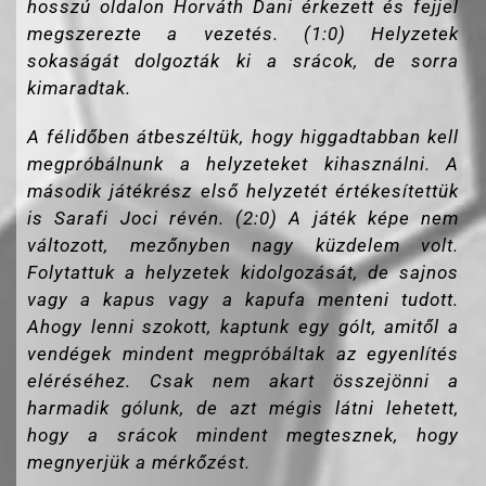
hosszú oldalon Horváth Dani érkezett és fejjel
megszerezte a vezetés. (1:0) Helyzetek
sokaságát dolgozták ki a srácok, de sorra
kimaradtak.
A félidőben átbeszéltük, hogy higgadtabban kell
megpróbálnunk a helyzeteket kihasználni. A
második játékrész első helyzetét értékesítettük
is Sarafi Joci révén. (2:0) A játék képe nem
változott, mezőnyben nagy küzdelem volt.
Folytattuk a helyzetek kidolgozását, de sajnos
vagy a kapus vagy a kapufa menteni tudott.
Ahogy lenni szokott, kaptunk egy gólt, amitől a
vendégek mindent megpróbáltak az egyenlítés
eléréséhez. Csak nem akart összejönni a
harmadik gólunk, de azt mégis látni lehetett,
hogy a srácok mindent megtesznek, hogy
megnyerjük a mérkőzést.