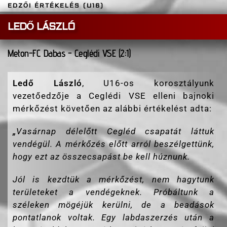
EDZŐI ÉRTÉKELÉS (U16)
LEDŐ LÁSZLÓ
Meton-FC Dabas - Ceglédi VSE (2:1)
Ledő László
, U16-os korosztályunk
vezetőedzője a Ceglédi VSE elleni bajnoki
mérkőzést követően az alábbi értékelést adta:
„
Vasárnap délelőtt Cegléd csapatát láttuk
vendégül. A mérkőzés előtt arról beszélgettünk,
hogy ezt az összecsapást be kell húznunk.
Jól is kezdtük a mérkőzést, nem hagytunk
területeket a vendégeknek. Próbáltunk a
széleken mögéjük kerülni, de a beadások
pontatlanok voltak. Egy labdaszerzés után a