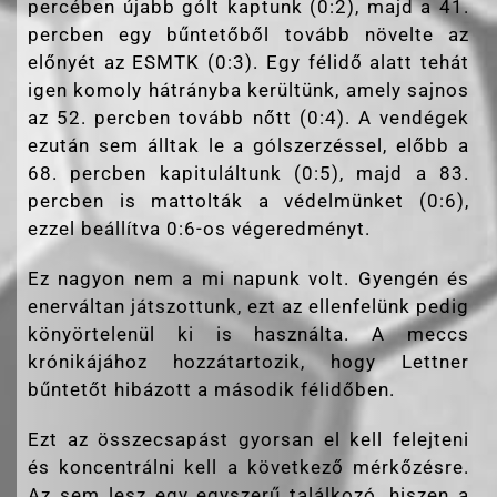
percében újabb gólt kaptunk (0:2), majd a 41.
percben egy bűntetőből tovább növelte az
előnyét az ESMTK (0:3). Egy félidő alatt tehát
igen komoly hátrányba kerültünk, amely sajnos
az 52. percben tovább nőtt (0:4). A vendégek
ezután sem álltak le a gólszerzéssel, előbb a
68. percben kapituláltunk (0:5), majd a 83.
percben is mattolták a védelmünket (0:6),
ezzel beállítva 0:6-os végeredményt.
Ez nagyon nem a mi napunk volt. Gyengén és
enerváltan játszottunk, ezt az ellenfelünk pedig
könyörtelenül ki is használta. A meccs
krónikájához hozzátartozik, hogy Lettner
bűntetőt hibázott a második félidőben.
Ezt az összecsapást gyorsan el kell felejteni
és koncentrálni kell a következő mérkőzésre.
Az sem lesz egy egyszerű találkozó, hiszen a