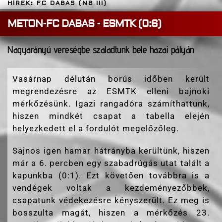
HÍREK: FC DABAS (NB III)
METON-FC DABAS - ESMTK (0:6)
Nagyarányú vereségbe szaladtunk bele hazai pályán
Vasárnap délután borús időben került
megrendezésre az ESMTK elleni bajnoki
mérkőzésünk. Igazi rangadóra számíthattunk,
hiszen mindkét csapat a tabella elején
helyezkedett el a fordulót megelőzőleg.
Sajnos igen hamar hátrányba kerültünk, hiszen
már a 6. percben egy szabadrúgás utat talált a
kapunkba (0:1). Ezt követően továbbra is a
vendégek voltak a kezdeményezőbbek,
csapatunk védekezésre kényszerült. Ez meg is
bosszulta magát, hiszen a mérkőzés 23.