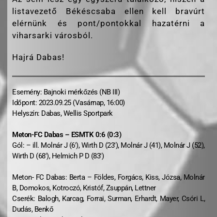
listavezető Békéscsaba ellen kell bravúrt
elérnünk és pont/pontokkal hazatérni a
viharsarki városból.
Hajrá Dabas!
Esemény: Bajnoki mérkőzés (NB III)
Időpont: 2023.09.25 (Vasárnap, 16:00)
Helyszín: Dabas, Wellis Sportpark
Meton-FC Dabas – ESMTK 0:6 (0:3)
Gól: – ill. Molnár J (6′), Wirth D (23′), Molnár J (41), Molnár J (52),
Wirth D (68′), Helmich P D (83′)
Meton- FC Dabas: Berta – Földes, Forgács, Kiss, Józsa, Molnár
B, Domokos, Kotroczó, Kristóf, Zsuppán, Lettner
Cserék: Balogh, Karcag, Forrai, Surman, Erhardt, Mayer, Csóri L,
Dudás, Benkő