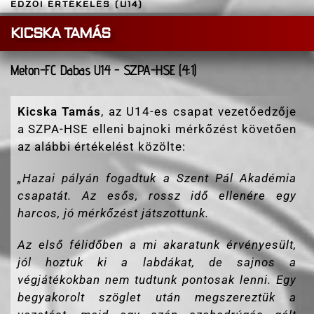
EDZŐI ÉRTÉKELÉS (U14)
KICSKA TAMÁS
Meton-FC Dabas U14 - SZPA-HSE (4:1)
Kicska Tamás
, az U14-es csapat vezetőedzője
a SZPA-HSE elleni bajnoki mérkőzést követően
az alábbi értékelést közölte:
„
Hazai pályán fogadtuk a Szent Pál Akadémia
csapatát. Az esős, rossz idő ellenére egy
harcos, jó mérkőzést játszottunk.
Az első félidőben a mi akaratunk érvényesült,
jól hoztuk ki a labdákat, de sajnos a
végjátékokban nem tudtunk pontosak lenni. Egy
begyakorolt szöglet után megszereztük a