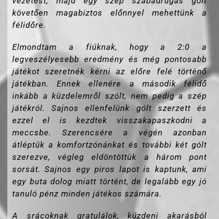
vezetést, majd egy szép szabadrúgás gólt
követően magabiztos előnnyel mehettünk a
félidőre.
Elmondtam a fiúknak, hogy a 2:0 a
legveszélyesebb eredmény és még pontosabb
játékot szeretnék kérni az előre felé történő
játékban. Ennek ellenére a második félidő
inkább a küzdelemről szólt, nem pedig a szép
játékról. Sajnos ellenfelünk gólt szerzett és
ezzel el is kezdtek visszakapaszkodni a
meccsbe. Szerencsére a végén azonban
átléptük a komfortzónánkat és további két gólt
szerezve, végleg eldöntöttük a három pont
sorsát. Sajnos egy piros lapot is kaptunk, ami
egy buta dolog miatt történt, de legalább egy jó
tanuló pénz minden játékos számára.
A srácoknak gratulálok, küzdeni akarásból