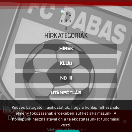
HÍRKATEGÓRIÁK
HÍREK
KLUB
NB III
UTÁNPÓTLÁS
HAJRÁ
Kedves Látogató! Tájékoztatjuk, hogy a honlap felhasználói
élmény fokozásának érdekében sütiket alkalmazunk. A
DABAS
honlapunk használatával ön a tájékoztatásunkat tudomásul
veszi.
Adatvédelmi tájékoztató