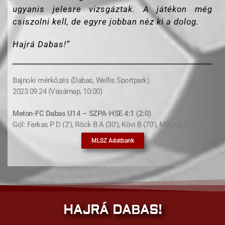
ugyanis jelesre vizsgáztak. A játékon még
csiszolni kell, de egyre jobban néz ki a dolog.
Hajrá Dabas!”
Bajnoki mérkőzés (Dabas, Wellis Sportpark)
2023.09.24 (Vasárnap, 10:00)
Meton-FC Dabas U14 – SZPA-HSE 4:1 (2:0)
Gól: Farkas P D (2′), Röck B A (30′), Kövi B (70′), Mihucz S (81′)
MLSZ Adatbank
HAJRÁ DABAS!