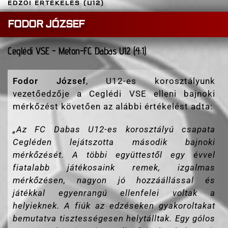
EDZŐI ÉRTÉKELÉS (U12)
FODOR JÓZSEF
Ceglédi VSE - Meton-FC Dabas U12 (4:1)
Fodor József
, U12-es korosztályunk
vezetőedzője a Ceglédi VSE elleni bajnoki
mérkőzést követően az alábbi értékelést adta:
„Az FC Dabas U12-es korosztályú csapata
Cegléden lejátszotta második bajnoki
mérkőzését. A többi együttestől egy évvel
fiatalabb játékosaink remek, izgalmas
mérkőzésen, nagyon jó hozzáállással és
játékkal egyenrangú ellenfelei voltak a
helyieknek. A fiúk az edzéseken gyakoroltakat
bemutatva tisztességesen helytálltak. Egy gólos