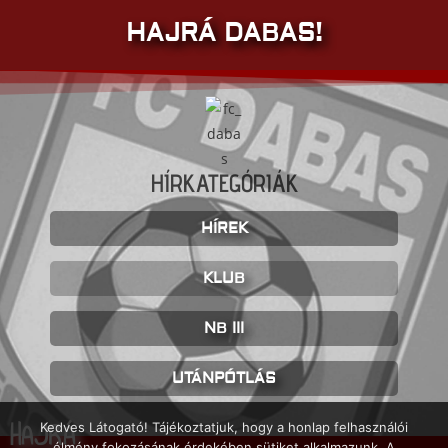
HAJRÁ DABAS!
HÍRKATEGÓRIÁK
HÍREK
KLUB
NB III
UTÁNPÓTLÁS
HAJRÁ
Kedves Látogató! Tájékoztatjuk, hogy a honlap felhasználói
élmény fokozásának érdekében sütiket alkalmazunk. A