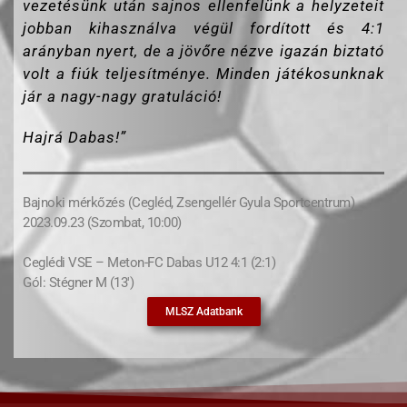
vezetésünk után sajnos ellenfelünk a helyzeteit
jobban kihasználva végül fordított és 4:1
arányban nyert, de a jövőre nézve igazán biztató
volt a fiúk teljesítménye. Minden játékosunknak
jár a nagy-nagy gratuláció!
Hajrá Dabas!”
Bajnoki mérkőzés (Cegléd, Zsengellér Gyula Sportcentrum)
2023.09.23 (Szombat, 10:00)
Ceglédi VSE – Meton-FC Dabas U12 4:1 (2:1)
Gól: Stégner M (13′)
MLSZ Adatbank