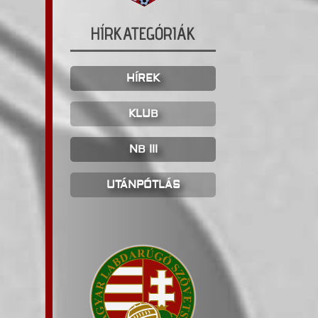
HÍRKATEGÓRIÁK
HÍREK
KLUB
NB III
UTÁNPÓTLÁS