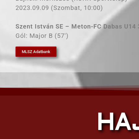
2023.09.09 (Szombat, 10:00)
Szent István SE – Meton-FC Dabas U14 3
Gól: Major B (57′)
MLSZ Adatbank
HA