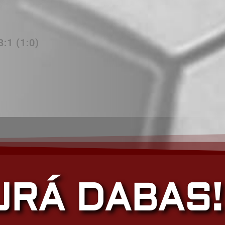
:1 (1:0)
JRÁ DABAS!