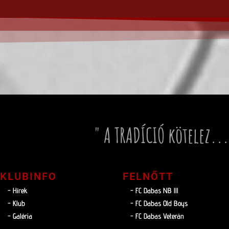
" A TRADÍCIÓ kötelez...
KLUBINFO
FELNŐTT
- Hírek
- FC Dabas NB lll
- Klub
- FC Dabas Old Boys
- Galéria
- FC Dabas Veterán