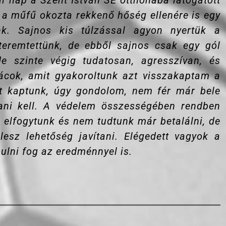
 nap a Szent István SE otthonába látogatott
 a műfű okozta rekkenő hőség ellenére is egy
nk. Sajnos kis túlzással agyon nyertük a
 teremtettünk, de ebből sajnos csak egy gól
e szinte végig tudatosan, agresszívan, és
rácok, amit gyakoroltunk azt visszakaptam a
t kaptunk, úgy gondolom, nem fér már bele
ani kell. A védelem összességében rendben
n elfogytunk és nem tudtunk már betalálni, de
esz lehetőség javítani. Elégedett vagyok a
lni fog az eredménnyel is.