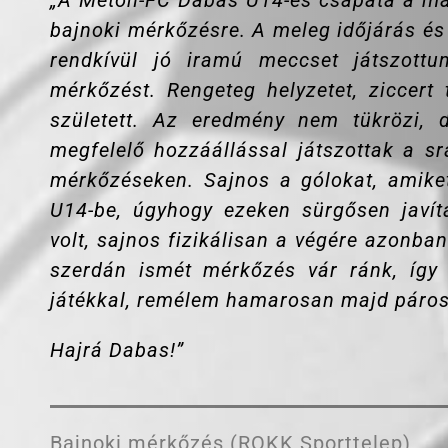
„A Meton-FC Dabas U14-es csapata a mai
bajnoki mérkőzésre. A meleg időjárás és
rendkívül jó iramú meccset játszottu
mérkőzést. Rengeteg helyzetet, ziccert
született. Az eredmény nem tükrözi, d
megfelelő hozzáállással játszottak a s
mérkőzéseken. Sajnos a gólokat, amike
U14-be, úgyhogy ezeken sürgősen javít
volt, sajnos fizikálisan a végére azonba
szerdán ismét mérkőzés vár ránk, így l
játékkal, remélem hamarosan majd párosu
Hajrá Dabas!”
Bajnoki mérkőzés (ROKK Sporttelep)