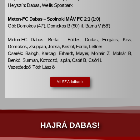
Helyszín: Dabas, Wellis Sportpark
Meton-FC Dabas – Szolnoki MÁV FC 2:1 (1:0)
Gól: Domokos (47′), Domokos B (90′) ill. Barna V (58′)
Meton-FC Dabas: Berta – Földes, Dudás, Forgács, Kiss,
Domokos, Zsuppán, Józsa, Kristóf, Forrai, Lettner
Cserék: Balogh, Karcag, Erhardt, Mayer, Molnár Z, Molnár B,
Benkő, Surman, Kotroczó, Ispán, Csóri B, Csóri L
Vezetőedző: Tóth László
MLSZ Adatbank
HAJRÁ DABAS!