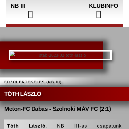
NB III
KLUBINFO
EDZŐI ÉRTÉKELÉS (NB III)
TÓTH LÁSZLÓ
Meton-FC Dabas - Szolnoki MÁV FC (2:1)
Tóth László
, NB III-as csapatunk