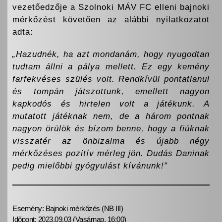
vezetőedzője a Szolnoki MÁV FC elleni bajnoki
mérkőzést követően az alábbi nyilatkozatot
adta:
„Hazudnék, ha azt mondanám, hogy nyugodtan
tudtam állni a pálya mellett. Ez egy kemény
farfekvéses szülés volt. Rendkívül pontatlanul
és tompán játszottunk, emellett nagyon
kapkodós és hirtelen volt a játékunk. A
mutatott játéknak nem, de a három pontnak
nagyon örülök és bízom benne, hogy a fiúknak
visszatér az önbizalma és újabb négy
mérkőzéses pozitív mérleg jön. Dudás Daninak
pedig mielőbbi gyógyulást kívánunk!”
Esemény: Bajnoki mérkőzés (NB III)
Időpont: 2023.09.03 (Vasárnap, 16:00)