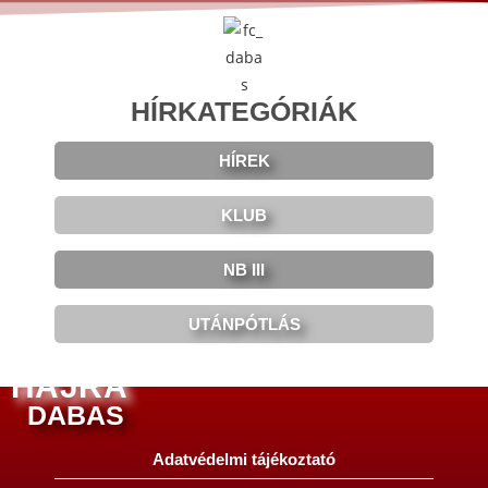
HÍRKATEGÓRIÁK
HÍREK
KLUB
NB III
UTÁNPÓTLÁS
HAJRÁ
DABAS
Adatvédelmi tájékoztató