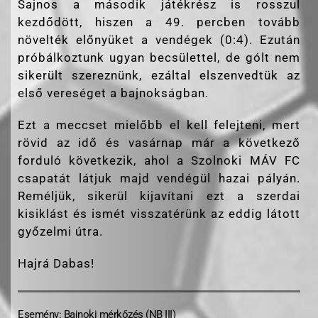
Sajnos a második játékrész is rosszul
kezdődött, hiszen a 49. percben tovább
növelték előnyüket a vendégek (0:4). Ezután
próbálkoztunk ugyan becsülettel, de gólt nem
sikerült szereznünk, ezáltal elszenvedtük az
első vereséget a bajnokságban.
Ezt a meccset mielőbb el kell felejteni, mert
rövid az idő és vasárnap már a következő
forduló következik, ahol a Szolnoki MÁV FC
csapatát látjuk majd vendégül hazai pályán.
Reméljük, sikerül kijavítani ezt a szerdai
kisiklást és ismét visszatérünk az eddig látott
győzelmi útra.
Hajrá Dabas!
Esemény: Bajnoki mérkőzés (NB III)