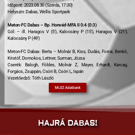
Időpont: 2023.08.30 (Szerda, 17:30)
Helyszín: Dabas, Wellis Sportpark
Meton️-FC Dabas – Bp. Honvéd-MFA II 0:4 (0:3)
Gól: – ill. Haragos V (5′), Kalocsány P (15′), Haragos V (21′),
Kalocsány P (49′)
Meton-FC Dabas: Berta – Molnár B, Kiss, Dudás, Forrai, Benkő,
Kristóf, Domokos, Lettner, Surman, Józsa
Cserék: Balogh, Földes, Molnár Z, Mayer, Erhardt, Karcag,
Forgács, Zsuppán, Csóri B, Csóri L, Ispán
Vezetőedző: Tóth László
MLSZ Adatbank
HAJRÁ DABAS!