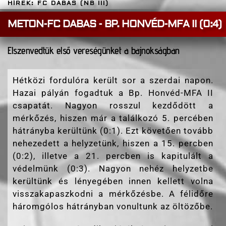
HÍREK: FC DABAS (NB III)
METON-FC DABAS - BP. HONVÉD-MFA II (0:4)
Elszenvedtük első vereségünket a bajnokságban
Hétközi fordulóra került sor a szerdai napon.
Hazai pályán fogadtuk a Bp. Honvéd-MFA II
csapatát. Nagyon rosszul kezdődött a
mérkőzés, hiszen már a találkozó 5. percében
hátrányba kerültünk (0:1). Ezt követően tovább
nehezedett a helyzetünk, hiszen a 15. percben
(0:2), illetve a 21. percben is kapitulált a
védelmünk (0:3). Nagyon nehéz helyzetbe
kerültünk és lényegében innen kellett volna
visszakapaszkodni a mérkőzésbe. A félidőre
háromgólos hátrányban vonultunk az öltözőbe.