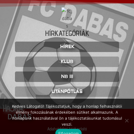
HÍRKATEGÓRIÁK
HÍREK
KLUB
NB III
UTÁNPÓTLÁS
HAJRÁ
Kedves Látogató! Tájékoztatjuk, hogy a honlap felhasználói
élmény fokozásának érdekében sütiket alkalmazunk. A
DABAS
honlapunk használatával ön a tájékoztatásunkat tudomásul
veszi.
Adatvédelmi tájékoztató
Elfogadom