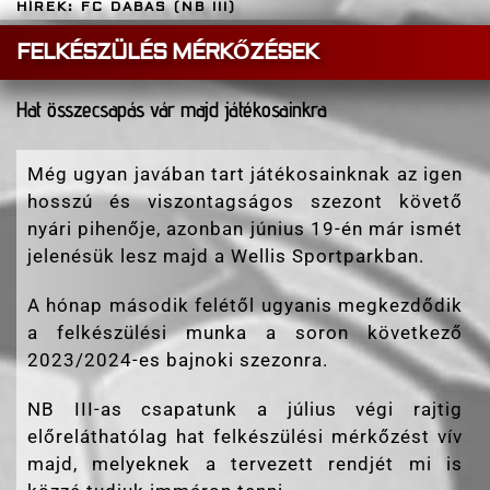
HÍREK: FC DABAS (NB III)
FELKÉSZÜLÉS MÉRKŐZÉSEK
Hat összecsapás vár majd játékosainkra
Még ugyan javában tart játékosainknak az igen
hosszú és viszontagságos szezont követő
nyári pihenője, azonban június 19-én már ismét
jelenésük lesz majd a Wellis Sportparkban.
A hónap második felétől ugyanis megkezdődik
a felkészülési munka a soron következő
2023/2024-es bajnoki szezonra.
NB III-as csapatunk a július végi rajtig
előreláthatólag hat felkészülési mérkőzést vív
majd, melyeknek a tervezett rendjét mi is