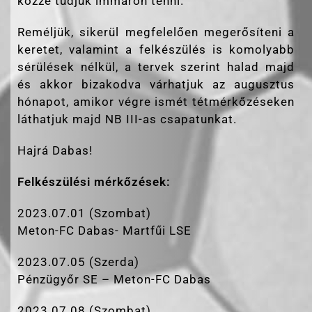
közzé tudjuk immáron tenni.
Reméljük, sikerül megfelelően megerősíteni a
keretet, valamint a felkészülés is komolyabb
sérülések nélkül, a tervek szerint halad majd
és akkor bizakodva várhatjuk az augusztus
hónapot, amikor végre ismét tétmérkőzéseken
láthatjuk majd NB III-as csapatunkat.
Hajrá Dabas!
Felkészülési mérkőzések:
2023.07.01 (Szombat)
Meton-FC Dabas- Martfűi LSE
2023.07.05 (Szerda)
Pénzügyőr SE – Meton-FC Dabas
2023.07.08 (Szombat)