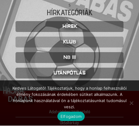
HÍRKATEGÓRIÁK
HÍREK
KLUB
NB III
UTÁNPÓTLÁS
HAJRÁ
Kedves Látogató! Tájékoztatjuk, hogy a honlap felhasználói
élmény fokozásának érdekében sütiket alkalmazunk. A
DABAS
honlapunk használatával ön a tájékoztatásunkat tudomásul
veszi.
Adatvédelmi tájékoztató
Elfogadom
Oldaltérkép
Impresszum