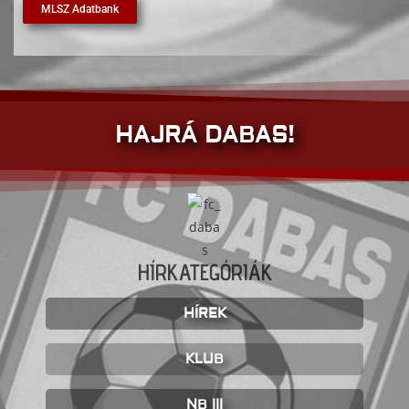
MLSZ Adatbank
HAJRÁ DABAS!
HÍRKATEGÓRIÁK
HÍREK
KLUB
NB III