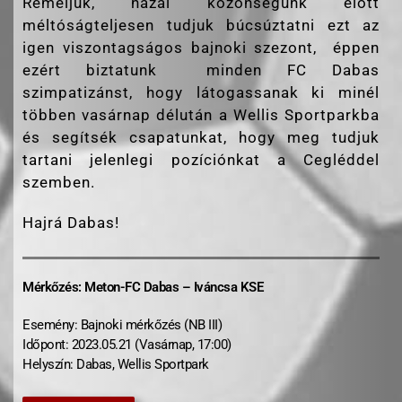
Reméljük, hazai közönségünk előtt
méltóságteljesen tudjuk búcsúztatni ezt az
igen viszontagságos bajnoki szezont, éppen
ezért biztatunk minden FC Dabas
szimpatizánst, hogy látogassanak ki minél
többen vasárnap délután a Wellis Sportparkba
és segítsék csapatunkat, hogy meg tudjuk
tartani jelenlegi pozíciónkat a Cegléddel
szemben.
Hajrá Dabas!
Mérkőzés: Meton-FC Dabas – Iváncsa KSE
Esemény: Bajnoki mérkőzés (NB III)
Időpont: 2023.05.21 (Vasárnap, 17:00)
Helyszín: Dabas, Wellis Sportpark