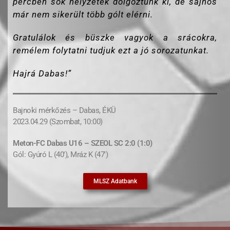
percben sok helyzetek dolgoztunk ki, de sajnos
már nem sikerült több gólt elérni.
Gratulálok és büszke vagyok a srácokra,
remélem folytatni tudjuk ezt a jó sorozatunkat.
Hajrá Dabas!”
Bajnoki mérkőzés – Dabas, ÉKÜ
2023.04.29 (Szombat, 10:00)
Meton-FC Dabas U16 – SZEOL SC 2:0 (1:0)
Gól: Gyúró L (40′), Mráz K (47′)
MLSZ Adatbank