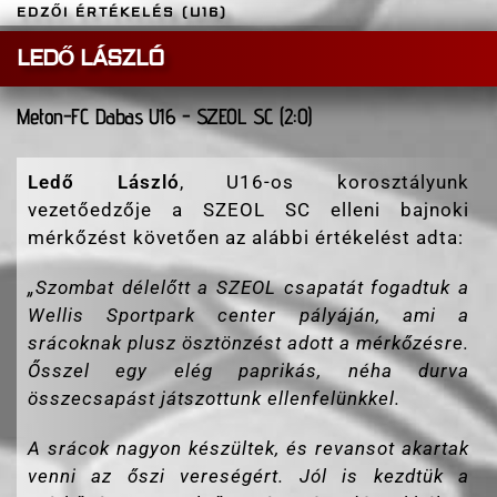
EDZŐI ÉRTÉKELÉS (U16)
LEDŐ LÁSZLÓ
Meton-FC Dabas U16 - SZEOL SC (2:0)
Ledő László
, U16-os korosztályunk
vezetőedzője a SZEOL SC elleni bajnoki
mérkőzést követően az alábbi értékelést adta:
„
Szombat délelőtt a SZEOL csapatát fogadtuk a
Wellis Sportpark center pályáján, ami a
srácoknak plusz ösztönzést adott a mérkőzésre.
Ősszel egy elég paprikás, néha durva
összecsapást játszottunk ellenfelünkkel.
A srácok nagyon készültek, és revansot akartak
venni az őszi vereségért. Jól is kezdtük a