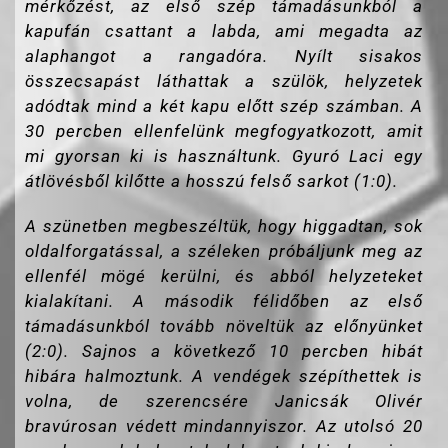
mérkőzést, az első szép támadásunkból a
kapufán csattant a labda, ami megadta az
alaphangot a rangadóra. Nyílt sisakos
összecsapást láthattak a szülök, helyzetek
adódtak mind a két kapu előtt szép számban. A
30 percben ellenfelünk megfogyatkozott, amit
mi gyorsan ki is használtunk. Gyuró Laci egy
átlövésből kilőtte a hosszú felső sarkot (1:0).
A szünetben megbeszéltük, hogy higgadtan, sok
oldalforgatással, a széleken próbáljunk meg az
ellenfél mögé kerülni, és abból helyzeteket
kialakítani. A második félidőben az első
támadásunkból tovább növeltük az előnyünket
(2:0). Sajnos a következő 10 percben hibát
hibára halmoztunk. A vendégek szépíthettek is
volna, de szerencsére Janicsák Olivér
bravúrosan védett mindannyiszor. Az utolsó 20