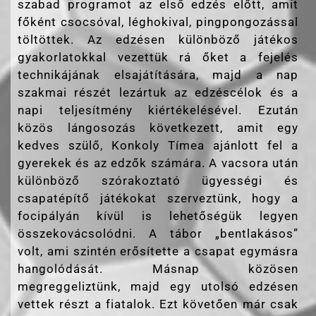
szabad programot az első edzés előtt, amit
főként csocsóval, léghokival, pingpongozással
töltöttek. Az edzésen különböző játékos
gyakorlatokkal vezettük rá őket a fejelés
technikájának elsajátítására, majd a nap
szakmai részét lezártuk az edzéscélok és a
napi teljesítmény kiértékelésével. Ezután
közös lángosozás következett, amit egy
kedves szülő, Konkoly Tímea ajánlott fel a
gyerekek és az edzők számára. A vacsora után
különböző szórakoztató ügyességi és
csapatépítő játékokat szerveztünk, hogy a
focipályán kívül is lehetőségük legyen
összekovácsolódni. A tábor „bentlakásos”
volt, ami szintén erősítette a csapat egymásra
hangolódását. Másnap közösen
megreggeliztünk, majd egy utolsó edzésen
vettek részt a fiatalok. Ezt követően már csak