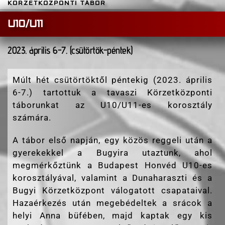
KÖRZETKÖZPONTI TÁBOR
U10/U11
2023. április 6-7. (csütörtök-péntek)
Múlt hét csütörtöktől péntekig (2023. április
6-7.) tartottuk a tavaszi Körzetközponti
táborunkat az U10/U11-es korosztály
számára.
A tábor első napján, egy közös reggeli után a
gyerekekkel a Bugyira utaztunk, ahol
megmérkőztünk a Budapest Honvéd U10-es
korosztályával, valamint a Dunaharaszti és a
Bugyi Körzetközpont válogatott csapataival.
Hazaérkezés után megebédeltek a srácok a
helyi Anna büfében, majd kaptak egy kis