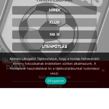
HÍREK
KLUB
NB III
UTÁNPÓTLÁS
HAJRÁ
Kedves Látogató! Tájékoztatjuk, hogy a honlap felhasználói
élmény fokozásának érdekében sütiket alkalmazunk. A
DABAS
honlapunk használatával ön a tájékoztatásunkat tudomásul
veszi.
Adatvédelmi tájékoztató
Elfogadom
Oldaltérkép
Impresszum
© FC Dabas / 2026 / Minden jog fenntartva