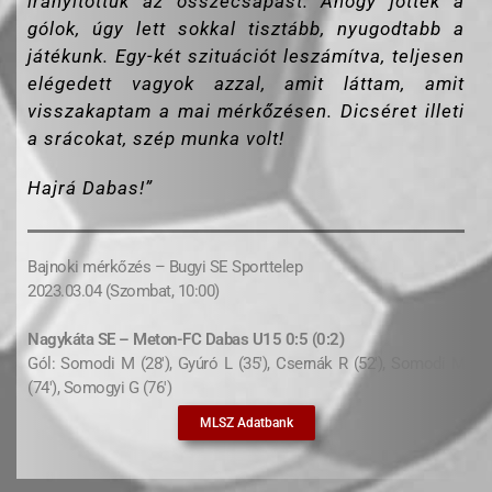
irányítottuk az összecsapást. Ahogy jöttek a
gólok, úgy lett sokkal tisztább, nyugodtabb a
játékunk. Egy-két szituációt leszámítva, teljesen
elégedett vagyok azzal, amit láttam, amit
visszakaptam a mai mérkőzésen. Dicséret illeti
a srácokat, szép munka volt!
Hajrá Dabas!”
Bajnoki mérkőzés – Bugyi SE Sporttelep
2023.03.04 (Szombat, 10:00)
Nagykáta SE – Meton-FC Dabas U15 0:5 (0:2)
Gól: Somodi M (28′), Gyúró L (35′), Csernák R (52′), Somodi M
(74′), Somogyi G (76′)
MLSZ Adatbank