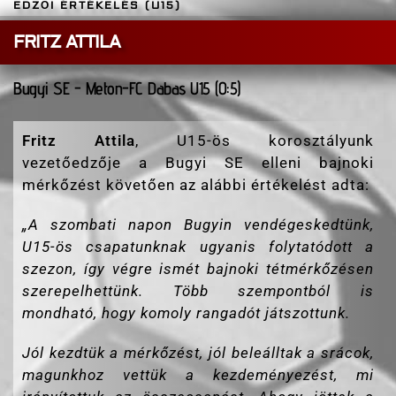
EDZŐI ÉRTÉKELÉS (U15)
FRITZ ATTILA
Bugyi SE - Meton-FC Dabas U15 (0:5)
Fritz Attila
, U15-ös korosztályunk
vezetőedzője a Bugyi SE elleni bajnoki
mérkőzést követően az alábbi értékelést adta:
„
A szombati napon Bugyin vendégeskedtünk,
U15-ös csapatunknak ugyanis folytatódott a
szezon, így végre ismét bajnoki tétmérkőzésen
szerepelhettünk. Több szempontból is
mondható, hogy komoly rangadót játszottunk.
Jól kezdtük a mérkőzést, jól beleálltak a srácok,
magunkhoz vettük a kezdeményezést, mi