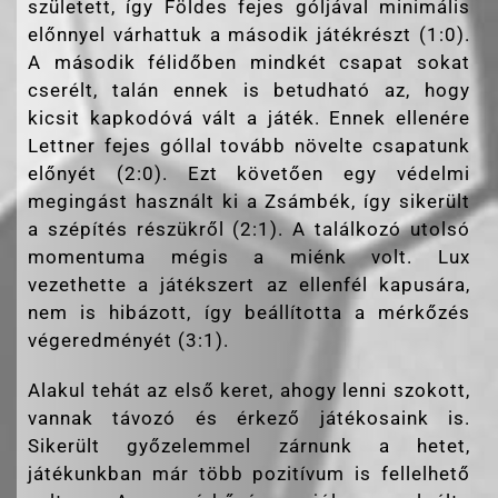
született, így Földes fejes góljával minimális
előnnyel várhattuk a második játékrészt (1:0).
A második félidőben mindkét csapat sokat
cserélt, talán ennek is betudható az, hogy
kicsit kapkodóvá vált a játék. Ennek ellenére
Lettner fejes góllal tovább növelte csapatunk
előnyét (2:0). Ezt követően egy védelmi
megingást használt ki a Zsámbék, így sikerült
a szépítés részükről (2:1). A találkozó utolsó
momentuma mégis a miénk volt. Lux
vezethette a játékszert az ellenfél kapusára,
nem is hibázott, így beállította a mérkőzés
végeredményét (3:1).
Alakul tehát az első keret, ahogy lenni szokott,
vannak távozó és érkező játékosaink is.
Sikerült győzelemmel zárnunk a hetet,
játékunkban már több pozitívum is fellelhető