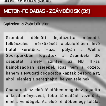
HÍREK: FC DABAS (NB III)
METON-FC DABAS - ZSÁMBÉKI SK (3:1)
Győzelem a Zsámbék ellen
Szombat délelőtt lejátszotta második
felkészülési mérkőzését alakulófélben lévő
fiatal keretünk. Hazai pályán a Wellis
Sportparkban fogadtuk a Zsámbéki SK
csapatát, amely szintén az NB III-as
bajnokságban szerepel, igaz nem a Közép,
hanem a Nyugati csoportba kaptak besorolást,
ahol jelenleg a sereghajtói helyen telelnek.
Csapatunk az első félidőben magához ragadta
a kezdeményezést, több támadást vezetünk,
mint a vendégek. Az első félidőben egy találat