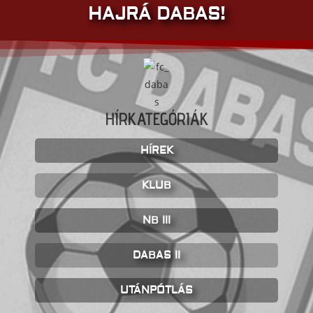
HAJRÁ DABAS!
HÍRKATEGÓRIÁK
HÍREK
KLUB
NB III
DABAS II
UTÁNPÓTLÁS