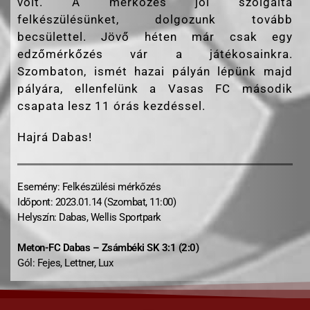
volt. A mérkőzés jól szolgálta
felkészülésünket, dolgozunk tovább
becsülettel. Jövő héten már csak egy
edzőmérkőzés vár a játékosainkra.
Szombaton, ismét hazai pályán lépünk majd
pályára, ellenfelünk a Vasas FC második
csapata lesz 11 órás kezdéssel.
Hajrá Dabas!
Esemény: Felkészülési mérkőzés
Időpont: 2023.01.14 (Szombat, 11:00)
Helyszín: Dabas, Wellis Sportpark
Meton-FC Dabas – Zsámbéki SK 3:1 (2:0)
Gól: Fejes, Lettner, Lux