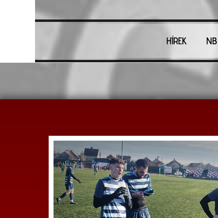
HÍREK
NB 