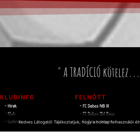
" A TRADÍCIÓ kötelez...
KLUBINFO
FELNŐTT
- Hírek
- FC Dabas NB lll
- Klub
- FC Dabas Old Boys
- Galéria
- FC Dabas Veterán
Kedves Látogató! Tájékoztatjuk, hogy a honlap felhasználói 