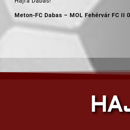
Hajrá Dabas!
Meton-FC Dabas – MOL Fehérvár FC II 0:
HA