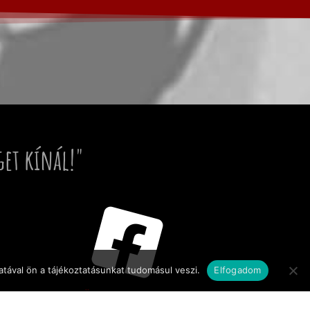
get kínál!"
tával ön a tájékoztatásunkat tudomásul veszi.
Elfogadom
KÖVESSEN MINKET!