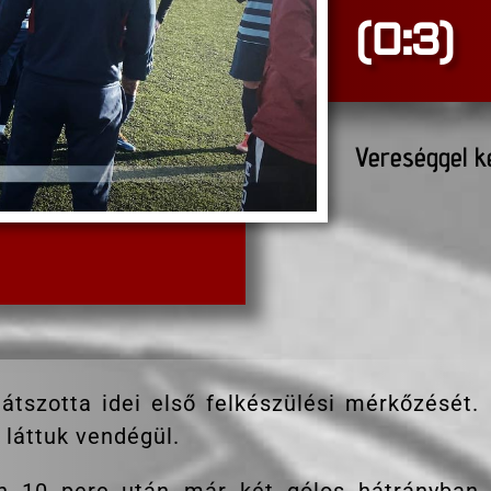
(0:3)
Vereséggel k
átszotta idei első felkészülési mérkőzését.
 láttuk vendégül.