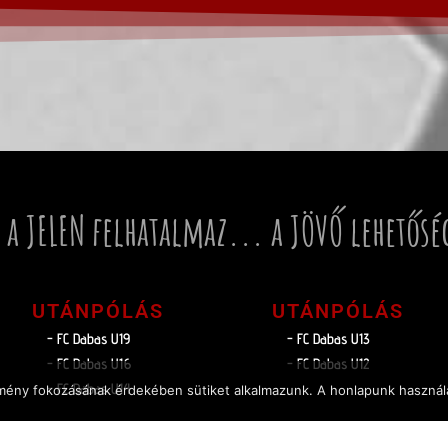
 a JELEN felhatalmaz... a JÖVŐ lehetősé
UTÁNPÓLÁS
UTÁNPÓLÁS
- FC Dabas U19
- FC Dabas U13
- FC Dabas U16
- FC Dabas U12
- FC Dabas U14
élmény fokozásának érdekében sütiket alkalmazunk. A honlapunk használa