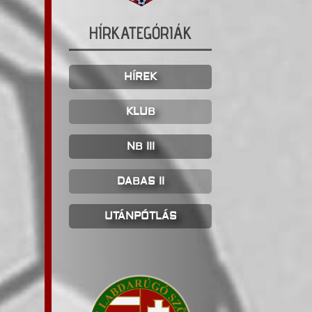
HÍRKATEGÓRIÁK
HÍREK
KLUB
NB III
DABAS II
UTÁNPÓTLÁS