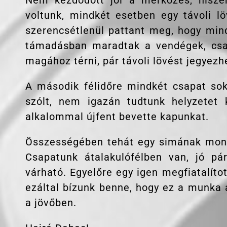
Nem kezdődött jól a mérkőzés, hisze
voltunk, mindkét esetben egy távoli lö
szerencsétlenül pattant meg, hogy mind
támadásban maradtak a vendégek, csap
magához térni, pár távoli lövést jegyezh
A második félidőre mindkét csapat sok
szólt, nem igazán tudtunk helyzetet 
alkalommal újfent bevette kapunkat.
Összességében tehát egy simának mond
Csapatunk átalakulófélben van, jó pár
várható. Egyelőre egy igen megfiatalíto
ezáltal bízunk benne, hogy ez a munka
a jövőben.