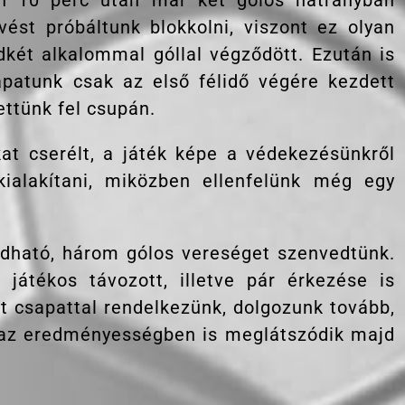
n 10 perc után már két gólos hátrányban
vést próbáltunk blokkolni, viszont ez olyan
két alkalommal góllal végződött. Ezután is
atunk csak az első félidő végére kezdett
ettünk fel csupán.
at cserélt, a játék képe a védekezésünkről
kialakítani, miközben ellenfelünk még egy
ható, három gólos vereséget szenvedtünk.
 játékos távozott, illetve pár érkezése is
tt csapattal rendelkezünk, dolgozunk tovább,
 az eredményességben is meglátszódik majd