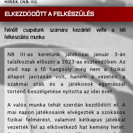
HÍREK (NB III)
ELKEZDŐDÖTT A FELKÉSZÜLÉS
Felnőtt csapatunk számára kezdetét vette a téli
felkészülési munka
NB III-as keretünk játékosai január 3-án
találkoztak először a 2023-as esztendőben. Az
első nap a fő hangsúly még nem a fizikai
állapot javításán volt, hanem a vezetés, a
szakmai stáb és a játékosok egymással
történő beszélgetése nyitotta az idei évet.
A valós munka tehát szerdán kezdődött el. A
mai napon játékosaink elvégezték a szokásos
fizikai felmérést, valamint kétkapus játékkal
vezették fel az elkövetkező hat kemény hetet.