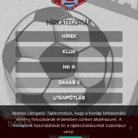
HÍRKATEGÓRIÁK
HÍREK
KLUB
NB III
DABAS II
UTÁNPÓTLÁS
HAJRÁ
Kedves Látogató! Tájékoztatjuk, hogy a honlap felhasználói
élmény fokozásának érdekében sütiket alkalmazunk. A
DABAS
honlapunk használatával ön a tájékoztatásunkat tudomásul
veszi.
Adatvédelmi tájékoztató