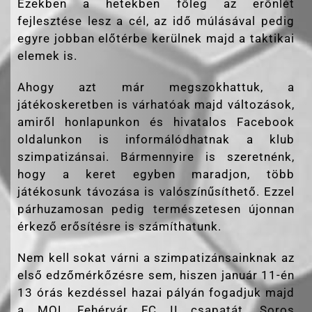
Ezekben a hetekben főleg az erőnlét
fejlesztése lesz a cél, az idő múlásával pedig
egyre jobban előtérbe kerülnek majd a taktikai
elemek is.
Ahogy azt már megszokhattuk, a
játékoskeretben is várhatóak majd változások,
amiről honlapunkon és hivatalos Facebook
oldalunkon is informálódhatnak a klub
szimpatizánsai. Bármennyire is szeretnénk,
hogy a keret egyben maradjon, több
játékosunk távozása is valószínűsíthető. Ezzel
párhuzamosan pedig természetesen újonnan
érkező erősítésre is számíthatunk.
Nem kell sokat várni a szimpatizánsainknak az
első edzőmérkőzésre sem, hiszen január 11-én
13 órás kezdéssel hazai pályán fogadjuk majd
a MOL Fehérvár FC II csapatát. Soros