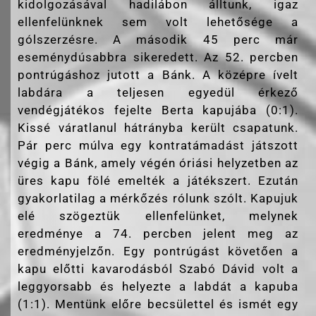
kidolgozásával hadilábon álltunk, igaz
ellenfelünknek sem volt lehetősége a
gólszerzésre. A második 45 perc már
eseménydúsabbra sikeredett. Az 52. percben
pontrúgáshoz jutott a Bánk. A középre ívelt
labdára a teljesen egyedül érkező
vendégjátékos fejelte Berta kapujába (0:1).
Kissé váratlanul hátrányba került csapatunk.
Pár perc múlva egy kontratámadást játszott
végig a Bánk, amely végén óriási helyzetben az
üres kapu fölé emelték a játékszert. Ezután
gyakorlatilag a mérkőzés rólunk szólt. Kapujuk
elé szögeztük ellenfelünket, melynek
eredménye a 74. percben jelent meg az
eredményjelzőn. Egy pontrúgást követően a
kapu előtti kavarodásból Szabó Dávid volt a
leggyorsabb és helyezte a labdát a kapuba
(1:1). Mentünk előre becsülettel és ismét egy