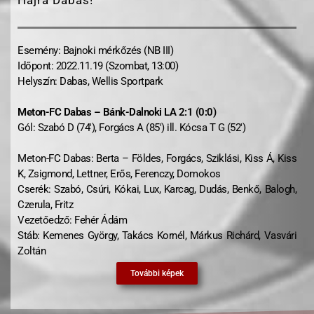
Hajrá Dabas!
Esemény: Bajnoki mérkőzés (NB III)
Időpont: 2022.11.19 (Szombat, 13:00)
Helyszín: Dabas, Wellis Sportpark
Meton-FC Dabas – Bánk-Dalnoki LA 2:1 (0:0)
Gól: Szabó D (74′), Forgács A (85′) ill. Kócsa T G (52′)
Meton-FC Dabas: Berta – Földes, Forgács, Sziklási, Kiss Á, Kiss
K, Zsigmond, Lettner, Erős, Ferenczy, Domokos
Cserék: Szabó, Csúri, Kókai, Lux, Karcag, Dudás, Benkő, Balogh,
Czerula, Fritz
Vezetőedző: Fehér Ádám
Stáb: Kemenes György, Takács Kornél, Márkus Richárd, Vasvári
Zoltán
További képek