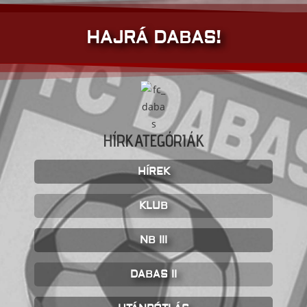
HAJRÁ DABAS!
HÍRKATEGÓRIÁK
HÍREK
KLUB
NB III
DABAS II