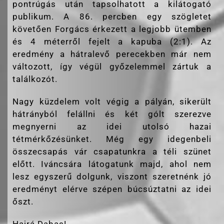
pontrúgás után tapsolhatott a kilátogató
publikum. A 86. percben egy szögletet
követően Forgács érkezett a legjobb ütemben
és 4 méterről fejelt a kapuba (2:1). Az
eredmény a hátralevő perecekben már nem
változott, így végül győzelemmel zártuk a
találkozót.
Nagy küzdelem volt végig a pályán, sikerült
hátrányból felállni és két gólt szerezve
megnyerni az idei utolsó hazai
tétmérkőzésünket. Még egy idegenbeli
összecsapás vár csapatunkra a téli szünet
előtt. Iváncsára látogatunk majd, ahol nem
lesz egyszerű dolgunk, viszont szeretnénk jó
eredményt elérve szépen búcsúztatni az idei
őszt.