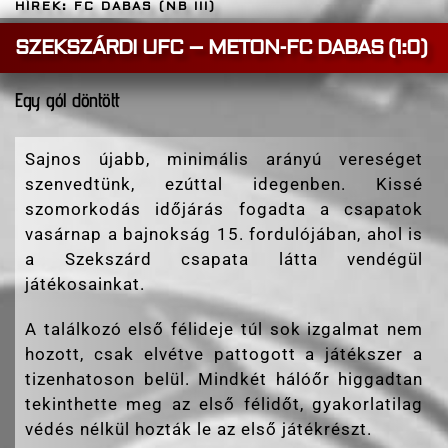
HÍREK: FC DABAS (NB III)
SZEKSZÁRDI UFC – METON-FC DABAS (1:0)
Egy gól döntött
Sajnos újabb, minimális arányú vereséget
szenvedtünk, ezúttal idegenben. Kissé
szomorkodás időjárás fogadta a csapatok
vasárnap a bajnokság 15. fordulójában, ahol is
a Szekszárd csapata látta vendégül
játékosainkat.
A találkozó első félideje túl sok izgalmat nem
hozott, csak elvétve pattogott a játékszer a
tizenhatoson belül. Mindkét hálóőr higgadtan
tekinthette meg az első félidőt, gyakorlatilag
védés nélkül hozták le az első játékrészt.