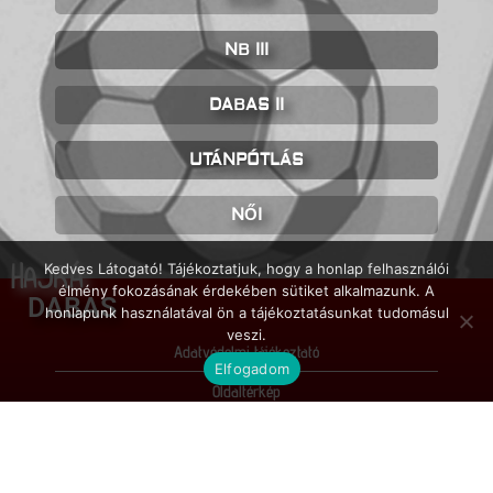
NB III
DABAS II
UTÁNPÓTLÁS
NŐI
HAJRÁ
Kedves Látogató! Tájékoztatjuk, hogy a honlap felhasználói
élmény fokozásának érdekében sütiket alkalmazunk. A
DABAS
honlapunk használatával ön a tájékoztatásunkat tudomásul
veszi.
Adatvédelmi tájékoztató
Elfogadom
Oldaltérkép
Impresszum
© FC Dabas / 2026 / Minden jog fenntartva