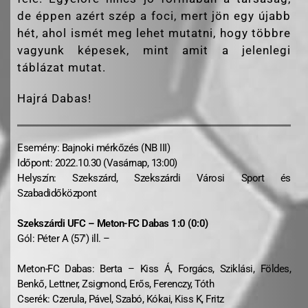
de éppen azért szép a foci, mert jön egy újabb
hét, ahol ismét meg lehet mutatni, hogy többre
vagyunk képesek, mint amit a jelenlegi
táblázat mutat.
Hajrá Dabas!
Esemény: Bajnoki mérkőzés (NB III)
Időpont: 2022.10.30 (Vasárnap, 13:00)
Helyszín: Szekszárd, Szekszárdi Városi Sport és
Szabadidőközpont
Szekszárdi UFC – Meton-FC Dabas 1:0 (0:0)
Gól: Péter A (57′) ill. –
Meton-FC Dabas: Berta – Kiss Á, Forgács, Sziklási, Földes,
Benkő, Lettner, Zsigmond, Erős, Ferenczy, Tóth
Cserék: Czerula, Pável, Szabó, Kókai, Kiss K, Fritz