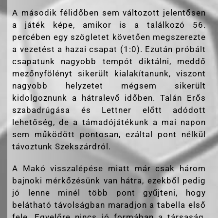
A második félidőben sem változott jelentősen
a játék képe, amikor is a találkozó 56.
percében egy szögletet követően megszerezte
a vezetést a hazai csapat (1:0). Ezután próbált
csapatunk nagyobb tempót diktálni, meddő
mezőnyfölényt sikerült kialakítanunk, viszont
nagyobb helyzetet mégsem sikerült
kidolgoznunk a hátralevő időben. Talán Erős
szabadrúgása és Lettner előtt adódott
lehetőség, de a támadójátékunk a mai napon
sem működött pontosan, ezáltal pont nélkül
távoztunk Szekszárdról.
A Makó visszalépése miatt már csak három
bajnoki mérkőzésünk van hátra, ezekből pedig
jó lenne minél több pont gyűjteni, hogy
belátható távolságban maradjon a tabella első
fele. Egyelőre nincs jó formában a társaság,