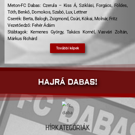
Meton-FC Dabas: Czerula – Kiss Á, Sziklási, Forgács, Földes,
Tóth, Benkő, Domokos, Szabó, Lux, Lettner
Cserék: Berta, Balogh, Zsigmond, Csúri, Kókai, Molnár, Fritz
Vezetőedző: Fehér Ádám
Stábtagok: Kemenes György, Takács Kornél, Vasvári Zoltán,
Márkus Richárd
További képek
HAJRÁ DABAS!
HÍRKATEGÓRIÁK