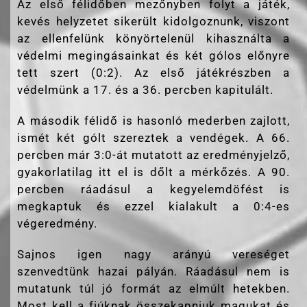
Az első félidőben mezőnyben folyt a játék,
kevés helyzetet sikerült kidolgoznunk, viszont
az ellenfelünk könyörtelenül kihasználta a
védelmi megingásainkat és két gólos előnyre
tett szert (0:2). Az első játékrészben a
védelmünk a 17. és a 36. percben kapitulált.
A második félidő is hasonló mederben zajlott,
ismét két gólt szereztek a vendégek. A 66.
percben már 3:0-át mutatott az eredményjelző,
gyakorlatilag itt el is dőlt a mérkőzés. A 90.
percben ráadásul a kegyelemdöfést is
megkaptuk és ezzel kialakult a 0:4-es
végeredmény.
Sajnos igen nagy arányú vereséget
szenvedtünk hazai pályán. Ráadásul nem is
mutatunk túl jó formát az elmúlt hetekben.
Most kell a fiúknak összekapniuk magukat és