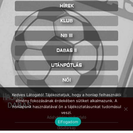
HÍREK
KLUB
NB III
DABAS II
UTÁNPÓTLÁS
NŐI
HAJRÁ
Kedves Látogató! Tájékoztatjuk, hogy a honlap felhasználói
élmény fokozásának érdekében sütiket alkalmazunk. A
DABAS
honlapunk használatával ön a tájékoztatásunkat tudomásul
veszi.
Adatvédelmi tájékoztató
Elfogadom
Oldaltérkép