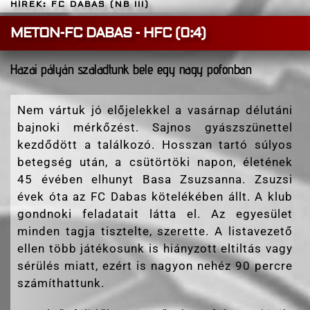
HÍREK: FC DABAS (NB III)
METON-FC DABAS - HFC (0:4)
Hazai pályán szaladtunk bele egy nagy pofonban
Nem vártuk jó előjelekkel a vasárnap délutáni
bajnoki mérkőzést. Sajnos gyászszünettel
kezdődött a találkozó. Hosszan tartó súlyos
betegség után, a csütörtöki napon, életének
45 évében elhunyt Basa Zsuzsanna. Zsuzsi
évek óta az FC Dabas kötelékében állt. A klub
gondnoki feladatait látta el. Az egyesület
minden tagja tisztelte, szerette. A listavezető
ellen több játékosunk is hiányzott eltiltás vagy
sérülés miatt, ezért is nagyon nehéz 90 percre
számíthattunk.