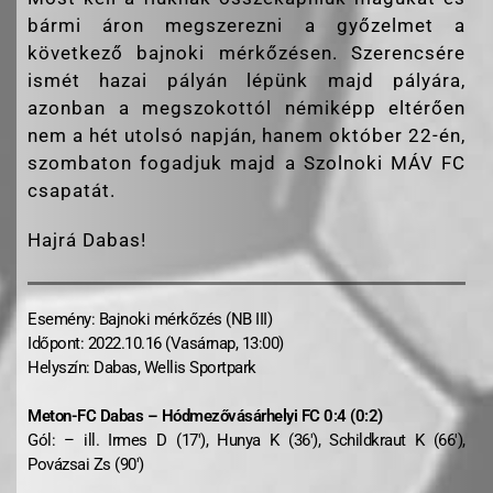
bármi áron megszerezni a győzelmet a
következő bajnoki mérkőzésen. Szerencsére
ismét hazai pályán lépünk majd pályára,
azonban a megszokottól némiképp eltérően
nem a hét utolsó napján, hanem október 22-én,
szombaton fogadjuk majd a Szolnoki MÁV FC
csapatát.
Hajrá Dabas!
Esemény: Bajnoki mérkőzés (NB III)
Időpont: 2022.10.16 (Vasárnap, 13:00)
Helyszín: Dabas, Wellis Sportpark
Meton-FC Dabas – Hódmezővásárhelyi FC 0:4 (0:2)
Gól: – ill. Irmes D (17′), Hunya K (36′), Schildkraut K (66′),
Povázsai Zs (90′)