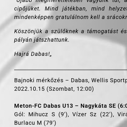
“
Újabb megmérettetésen vagyunk túl, 
cipőjüket. Mind játékban, mind helyz
mindenképpen gratulálnom kell a srácok
Köszönjük a szülőknek a támogatást és 
pályán játszhattunk.
Hajrá Dabas!
„
Bajnoki mérkőzés – Dabas, Wellis Sport
2022.10.15 (Szombat, 12:00)
Meton-FC Dabas U13 – Nagykáta SE (6:
Gól: Mihucz S (9′), Vízer Sz (22′), Vir
Burlacu M (79′)