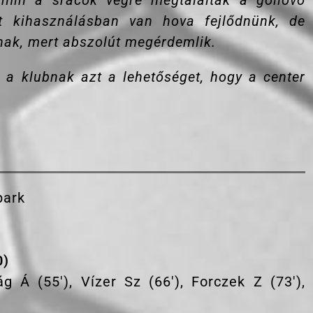
amin a srácok végre megtalálták a góllövő
et kihasználásban van hova fejlődnünk, de
nak, mert abszolút megérdemlik.
a klubnak azt a lehetőséget, hogy a center
park
0)
ág Á (55′), Vízer Sz (66′), Forczek Z (73′),