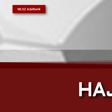
MLSZ Adatbank
HA