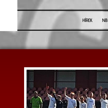
HÍREK
NB 