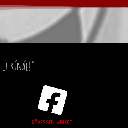
get kínál!"
KÖVESSEN MINKET!