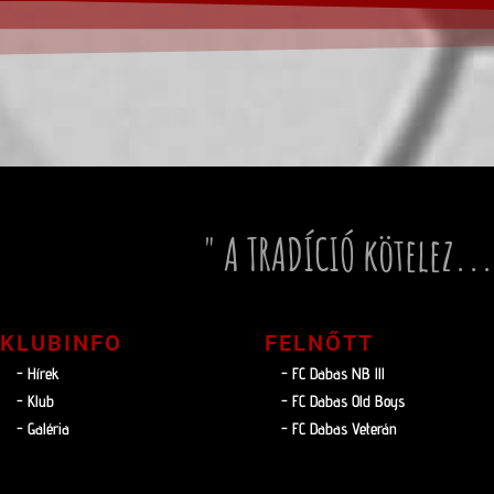
" A TRADÍCIÓ kötelez...
KLUBINFO
FELNŐTT
- Hírek
- FC Dabas NB lll
- Klub
- FC Dabas Old Boys
- Galéria
- FC Dabas Veterán