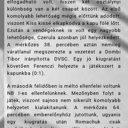
elfogadható volt, hiszen két osztálynyi
különbség van a két csapat között. Az első
komolyabb lehetőség mégis előttünk adódott,
viszont Kiss kissé elkapkodva a kapu fölé lőtt.
Ezután a vendégeknek is volt egy nagyobb
lehetősége, Czerula azonban jól helyezkedett.
A mérkőzés 38. percében aztán némileg
váratlanul megszerezte a vezetést a Dombi
Tibor irányította DVSC. Egy jó kiugratást
követően Ferenczi helyezte a játékszert a
kapunkba (0:1).
A második félidőben is méltó ellenfelei voltunk
NB I-es ellenfelünknek. Mezőnyben folyt a
játék, viszont sajnos nem sikerült komolyabb
helyzetet kialakítanunk. A mérkőzés 64.
percében emberelőnyhöz jutottunk, ugyanis
egy kiugratás után Romachuk csak