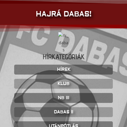
HAJRÁ DABAS!
HÍRKATEGÓRIÁK
HÍREK
KLUB
NB III
DABAS II
UTÁNPÓTLÁS