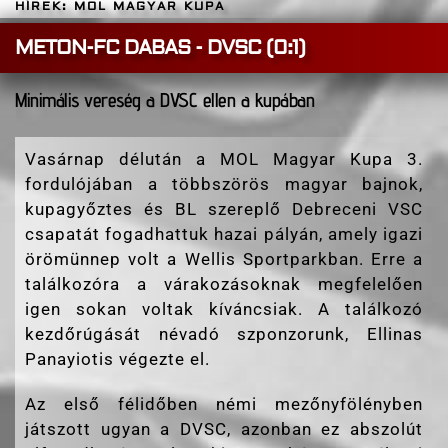
HÍREK: MOL MAGYAR KUPA
METON-FC DABAS - DVSC (0:1)
Minimális vereség a DVSC ellen a kupában
Vasárnap délután a MOL Magyar Kupa 3.
fordulójában a többszörös magyar bajnok,
kupagyőztes és BL szereplő Debreceni VSC
csapatát fogadhattuk hazai pályán, amely igazi
örömünnep volt a Wellis Sportparkban. Erre a
találkozóra a várakozásoknak megfelelően
igen sokan voltak kíváncsiak. A találkozó
kezdőrúgását névadó szponzorunk, Ellinas
Panayiotis végezte el.
Az első félidőben némi mezőnyfölényben
játszott ugyan a DVSC, azonban ez abszolút