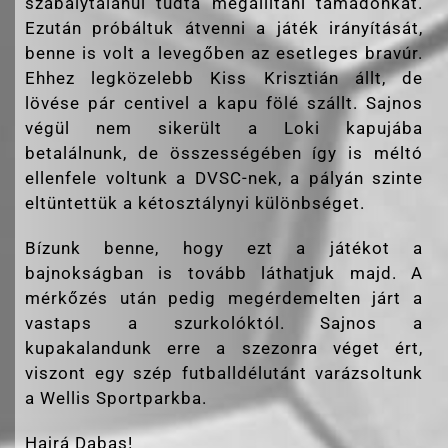
szabálytalanul tudta megállítani támadónkat.
Ezután próbáltuk átvenni a játék irányítását,
benne is volt a levegőben az esetleges bravúr.
Ehhez legközelebb Kiss Krisztián állt, de
lövése pár centivel a kapu fölé szállt. Sajnos
végül nem sikerült a Loki kapujába
betalálnunk, de összességében így is méltó
ellenfele voltunk a DVSC-nek, a pályán szinte
eltüntettük a kétosztálynyi különbséget.
Bízunk benne, hogy ezt a játékot a
bajnokságban is tovább láthatjuk majd. A
mérkőzés után pedig megérdemelten járt a
vastaps a szurkolóktól. Sajnos a
kupakalandunk erre a szezonra véget ért,
viszont egy szép futballdélutánt varázsoltunk
a Wellis Sportparkba.
Hajrá Dabas!