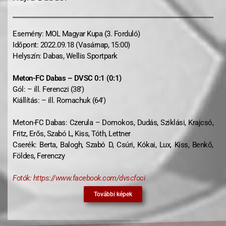
Esemény: MOL Magyar Kupa (3. Forduló)
Időpont: 2022.09.18 (Vasárnap, 15:00)
Helyszín: Dabas, Wellis Sportpark
Meton-FC Dabas – DVSC 0:1 (0:1)
Gól: – ill. Ferenczi (38′)
Kiállítás: – ill. Romachuk (64′)
Meton-FC Dabas: Czerula – Domokos, Dudás, Sziklási, Krajcsó,
Fritz, Erős, Szabó L, Kiss, Tóth, Lettner
Cserék: Berta, Balogh, Szabó D, Csúri, Kókai, Lux, Kiss, Benkő,
Földes, Ferenczy
Fotók:
https://www.facebook.com/dvscfoci
További képek