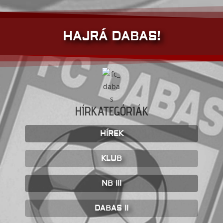
HAJRÁ DABAS!
HÍRKATEGÓRIÁK
HÍREK
KLUB
NB III
DABAS II