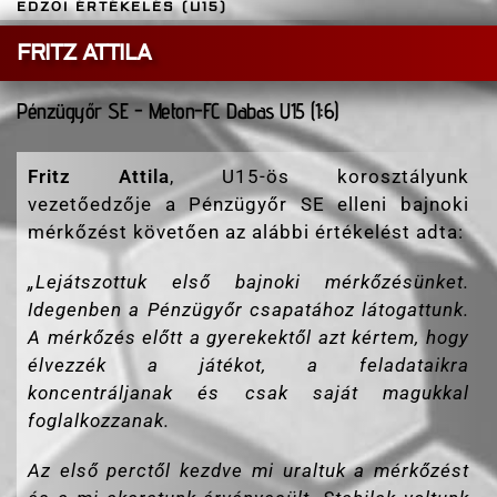
EDZŐI ÉRTÉKELÉS (U15)
FRITZ ATTILA
Pénzügyőr SE - Meton-FC Dabas U15 (1:6)
Fritz Attila
, U15-ös korosztályunk
vezetőedzője a Pénzügyőr SE elleni bajnoki
mérkőzést követően az alábbi értékelést adta:
„
Lejátszottuk első bajnoki mérkőzésünket.
Idegenben a Pénzügyőr csapatához látogattunk.
A mérkőzés előtt a gyerekektől azt kértem, hogy
élvezzék a játékot, a feladataikra
koncentráljanak és csak saját magukkal
foglalkozzanak.
Az első perctől kezdve mi uraltuk a mérkőzést