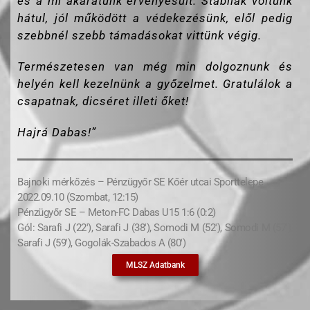
és a mi akaratunk érvényesült. Stabilak voltunk
hátul, jól működött a védekezésünk, elől pedig
szebbnél szebb támadásokat vittünk végig.
Természetesen van még min dolgoznunk és
helyén kell kezelnünk a győzelmet.
Gratulálok a
csapatnak, dicséret illeti őket!
Hajrá Dabas!”
Bajnoki mérkőzés – Pénzügyőr SE Kőér utcai Sporttelepe
2022.09.10 (Szombat, 12:15)
Pénzügyőr SE – Meton-FC Dabas U15 1:6 (0:2)
Gól: Sarafi J (22′), Sarafi J (38′), Somodi M (52′), Somodi M (57′),
Sarafi J (59′), Gogolák-Szabados A (80′)
MLSZ Adatbank