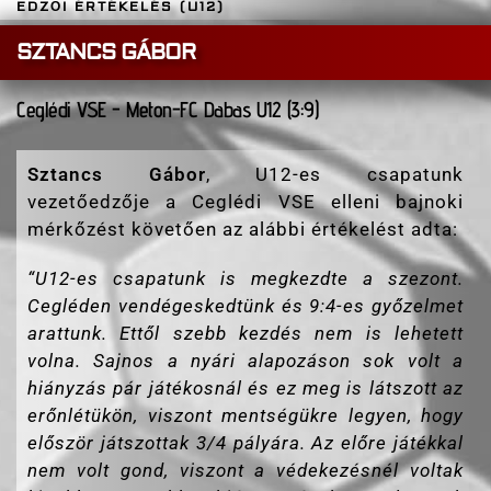
EDZŐI ÉRTÉKELÉS (U12)
SZTANCS GÁBOR
Ceglédi VSE - Meton-FC Dabas U12 (3:9)
Sztancs Gábor
, U12-es csapatunk
vezetőedzője a Ceglédi VSE elleni bajnoki
mérkőzést követően az alábbi értékelést adta:
“
U12-es csapatunk is megkezdte a szezont.
Cegléden vendégeskedtünk és 9:4-es győzelmet
arattunk. Ettől szebb kezdés nem is lehetett
volna. Sajnos a nyári alapozáson sok volt a
hiányzás pár játékosnál és ez meg is látszott az
erőnlétükön, viszont mentségükre legyen, hogy
először játszottak 3/4 pályára. Az előre játékkal
nem volt gond, viszont a védekezésnél voltak