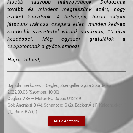
kisebb nagyobb hiányosságok. Dolgozunk
tovább és mindent megteszünk azért, hogy
ezeket kijavítsuk. A hétvégén, hazai pályán
játszunk Iváncsa csapata ellen, minden kedves
szurkolót szeretettel várunk vasárnap, 10 órai
kezdéssel. Még egyszer gratulálok a
csapatomnak a győzelemhez!
Hajrá Dabas!
„
Bajnoki mérkőzés – Cegléd, Zsengellér Gyula Sporttelep
2022.09.03 (Szombat, 10:00)
Ceglédi VSE – Meton-FC Dabas U12 3:9
Gól: Andrássi B (4), Schanberg S (2), Bäcker Á (1), Kaldenecker P
(1), Röck B A (1)
MLSZ Adatbank