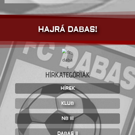
HAJRÁ DABAS!
HÍRKATEGÓRIÁK
HÍREK
KLUB
NB III
DABAS II