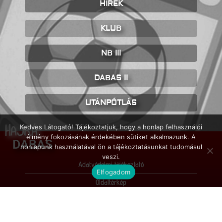
HÍREK
KLUB
NB III
DABAS II
UTÁNPÓTLÁS
HAJRÁ
Kedves Látogató! Tájékoztatjuk, hogy a honlap felhasználói
élmény fokozásának érdekében sütiket alkalmazunk. A
DABAS
honlapunk használatával ön a tájékoztatásunkat tudomásul
veszi.
Adatvédelmi tájékoztató
Elfogadom
Oldaltérkép
Impresszum
© FC Dabas / 2026 / Minden jog fenntartva