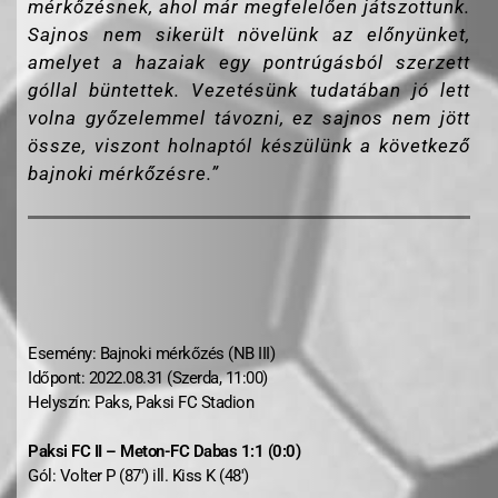
mérkőzésnek, ahol már megfelelően játszottunk.
Sajnos nem sikerült növelünk az előnyünket,
amelyet a hazaiak egy pontrúgásból szerzett
góllal büntettek. Vezetésünk tudatában jó lett
volna győzelemmel távozni, ez sajnos nem jött
össze, viszont holnaptól készülünk a következő
bajnoki mérkőzésre.”
Esemény: Bajnoki mérkőzés (NB III)
Időpont: 2022.08.31 (Szerda, 11:00)
Helyszín: Paks, Paksi FC Stadion
Paksi FC II – Meton-FC Dabas 1:1 (0:0)
Gól: Volter P (87′) ill. Kiss K (48′)