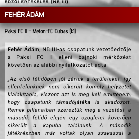
EDZŐI ÉRTÉKELÉS (NB III)
FEHÉR ÁDÁM
Paksi FC ll - Meton-FC Dabas (1:1)
Fehér Ádám
, NB III-as csapatunk vezetőedzője
a Paksi FC II elleni bajnoki mérkőzést
követően az alábbi nyilatkozatot adta:
„Az első félidőben jól zártuk a területeket, így
ellenfelünknek nem sikerült komoly helyzetet
kialakítania, viszont azt is meg kell említenem,
hogy csapatunk támadójátéka is akadozott.
Remek pillanatban szereztük meg a vezetést, a
második félidő elején egy szögletet követően
sikerült a kapuba találnunk. A második
játékrészben már voltak olyan szakaszai a