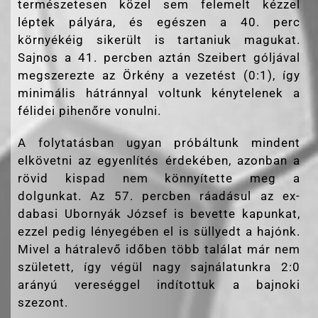
természetesen közel sem felemelt kézzel
léptek pályára, és egészen a 40. perc
környékéig sikerült is tartaniuk magukat.
Sajnos a 41. percben aztán Szeibert góljával
megszerezte az Örkény a vezetést (0:1), így
minimális hátránnyal voltunk kénytelenek a
félidei pihenőre vonulni.
A folytatásban ugyan próbáltunk mindent
elkövetni az egyenlítés érdekében, azonban a
rövid kispad nem könnyítette meg a
dolgunkat. Az 57. percben ráadásul az ex-
dabasi Ubornyák József is bevette kapunkat,
ezzel pedig lényegében el is süllyedt a hajónk.
Mivel a hátralevő időben több találat már nem
született, így végül nagy sajnálatunkra 2:0
arányú vereséggel indítottuk a bajnoki
szezont.