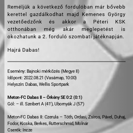
Reméljük a következő fordulóban már bővebb
kerettel gazdálkodhat majd Kemenes György
vezetőedzőnk és akkor a Péteri KSK
otthonában még akár meglepetést is
okozhatunk a 2. forduló szombati játéknapján.
Hajrá Dabas!
Esemény: Bajnoki mérkőzés (Megye II)
Időpont: 2022.08.21 (Vasárnap, 10:00)
Helyszín: Dabas, Wellis Sportpark
Meton-FC Dabas II – Örkény SE 0:2 (0:1)
Gól: – ill. Szeibert A (41′), Ubornyák J (57′)
Meton-FC Dabas II: Czerula – Tóth, Ordasi, Zsíros, Pável, Duhaj,
Fodor, Kicska, Berkes, Rutterschmid, Molnár
Cserék: Incze