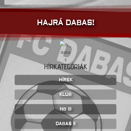
HAJRÁ DABAS!
HÍRKATEGÓRIÁK
HÍREK
KLUB
NB III
DABAS II