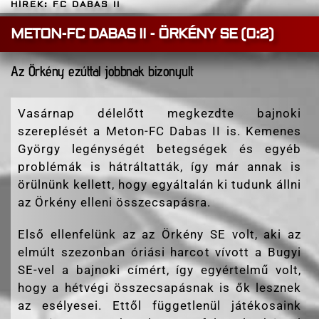
HÍREK: FC DABAS II
METON-FC DABAS II - ÖRKÉNY SE (0:2)
Az Örkény ezúttal jobbnak bizonyult
Vasárnap délelőtt megkezdte bajnoki
szereplését a Meton-FC Dabas II is. Kemenes
György legénységét betegségek és egyéb
problémák is hátráltatták, így már annak is
örülnünk kellett, hogy egyáltalán ki tudunk állni
az Örkény elleni összecsapásra.
Első ellenfelünk az az Örkény SE volt, aki az
elmúlt szezonban óriási harcot vívott a Bugyi
SE-vel a bajnoki címért, így egyértelmű volt,
hogy a hétvégi összecsapásnak is ők lesznek
az esélyesei. Ettől függetlenül játékosaink