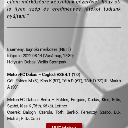
elleni mérkőzésre készülünk gőzerővel, hogy ott
is ilyen szép és eredményes játékot tudjunk
nyújtani.”
Esemény: Bajnoki mérkőzés (NB III)
Időpont: 2022.08.14 (Vasárnap, 17:30)
Helyszín: Dabas, Wellis Sportpark
Meton-FC Dabas – Ceglédi VSE 4:1 (1:0)
Gól: Földes M (5′), Kiss K (51′), Tóth D (61′), Tóth D 73′) ill. Markó
Á (90′)
Meton-FC Dabas: Berta – Földes, Forgács, Dudás, Kiss, Erős,
Szabó, Kiss K ,Tóth, Kókát, Lettner
Cserék: Balogh, Czerula, Tóth, Benkő, Ferenczy, Szabó, Lux,
Molnár, Fritz, Csúri
MLSZ Adatbank