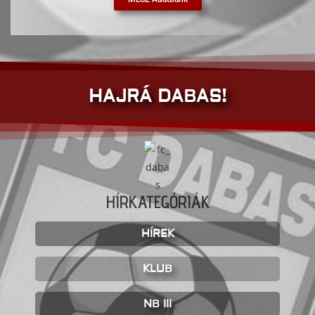
HAJRÁ DABAS!
HÍRKATEGÓRIÁK
HÍREK
KLUB
NB III