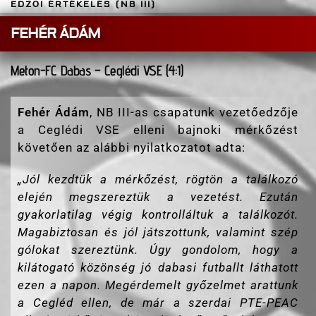
EDZŐI ÉRTÉKELÉS (NB III)
FEHÉR ÁDÁM
Meton-FC Dabas – Ceglédi VSE (4:1)
Fehér Ádám
, NB III-as csapatunk vezetőedzője
a Ceglédi VSE elleni bajnoki mérkőzést
követően az alábbi nyilatkozatot adta:
„Jól kezdtük a mérkőzést, rögtön a találkozó
elején megszereztük a vezetést. Ezután
gyakorlatilag végig kontrolláltuk a találkozót.
Magabiztosan és jól játszottunk, valamint szép
gólokat szereztünk. Úgy gondolom, hogy a
kilátogató közönség jó dabasi futballt láthatott
ezen a napon. Megérdemelt győzelmet arattunk
a Cegléd ellen, de már a szerdai PTE-PEAC