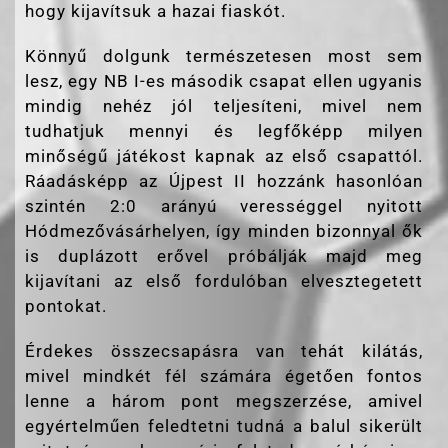
hogy kijavítsuk a hazai fiaskót.
Könnyű dolgunk természetesen most sem
lesz, egy NB I-es második csapat ellen ugyanis
mindig nehéz jól teljesíteni, mivel nem
tudhatjuk mennyi és legfőképp milyen
minőségű játékost kapnak az első csapattól.
Ráadásképp az Újpest II hozzánk hasonlóan
szintén 2:0 arányú verességgel nyitott
Hódmezővásárhelyen, így minden bizonnyal ők
is duplázott erővel próbálják majd meg
kijavítani az első fordulóban elvesztegetett
pontokat.
Érdekes összecsapásra van tehát kilátás,
mivel mindkét fél számára égetően fontos
lenne a három pont megszerzése, amivel
egyértelműen feledtetni tudná a balul sikerült