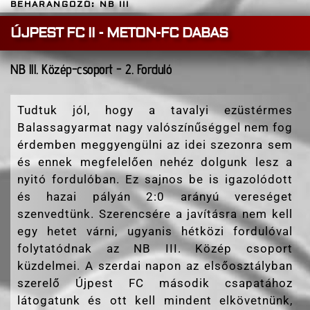
BEHARANGOZÓ: NB III
ÚJPEST FC II - METON-FC DABAS
NB lll. Közép-csoport - 2. Forduló
Tudtuk jól, hogy a tavalyi ezüstérmes
Balassagyarmat nagy valószínűséggel nem fog
érdemben meggyengülni az idei szezonra sem
és ennek megfelelően nehéz dolgunk lesz a
nyitó fordulóban. Ez sajnos be is igazolódott
és hazai pályán 2:0 arányú vereséget
szenvedtünk. Szerencsére a javításra nem kell
egy hetet várni, ugyanis hétközi fordulóval
folytatódnak az NB III. Közép csoport
küzdelmei. A szerdai napon az elsőosztályban
szerelő Újpest FC második csapatához
látogatunk és ott kell mindent elkövetnünk,