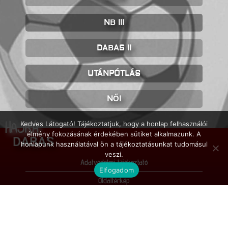
NB III
DABAS II
UTÁNPÓTLÁS
NŐI
HAJRÁ
Kedves Látogató! Tájékoztatjuk, hogy a honlap felhasználói
élmény fokozásának érdekében sütiket alkalmazunk. A
DABAS
honlapunk használatával ön a tájékoztatásunkat tudomásul
veszi.
Adatvédelmi tájékoztató
Elfogadom
Oldaltérkép
Impresszum
© FC Dabas / 2026 / Minden jog fenntartva