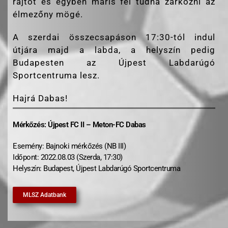
rajtot és egyben máris fel tudna zárkózni az
élmezőny mögé.
A szerdai összecsapáson 17:30-tól indul
útjára majd a labda, a helyszín pedig
Budapesten az Újpest Labdarúgó
Sportcentruma lesz.
Hajrá Dabas!
Mérkőzés: Újpest FC II – Meton-FC Dabas
Esemény: Bajnoki mérkőzés (NB III)
Időpont: 2022.08.03 (Szerda, 17:30)
Helyszín: Budapest, Újpest Labdarúgó Sportcentruma
MLSZ Adatbank