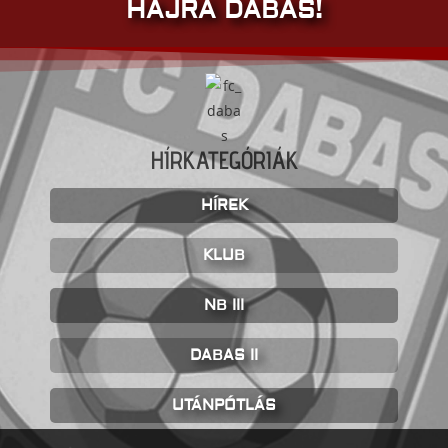
HAJRÁ DABAS!
HÍRKATEGÓRIÁK
HÍREK
KLUB
NB III
DABAS II
UTÁNPÓTLÁS