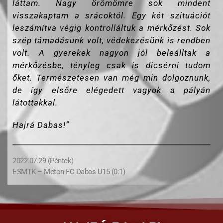
láttam. Nagy örömömre sok mindent
visszakaptam a srácoktól. Egy két szituációt
leszámítva végig kontrolláltuk a mérkőzést. Sok
szép támadásunk volt, védekezésünk is rendben
volt. A gyerekek nagyon jól beleálltak a
mérkőzésbe, tényleg csak is dicsérni tudom
őket. Természetesen van még min dolgoznunk,
de így elsőre elégedett vagyok a pályán
látottakkal.
Hajrá Dabas!”
2022.07.29 (Péntek)
ESMTK – Meton-FC Dabas U15 (0:1)