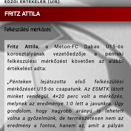
EDZŐI ÉRTÉKELÉS (U15)
FRITZ ATTILA
Felkészülési mérkőzés
Fritz Attila
, a Meton-FC Dabas U15-ös
korosztályának vezetőedzője a pénteki
felkészülési mérkőzést követően az alábbi
értékelést adta:
„
Pénteken lejátszotta első felkészülési
mérkőzését U15-ös csapatunk. Az ESMTK látott
minket vendégül. 4×20 perc volt a mérkőzés,
melynek az eredménye 1:0 lett a javunkra. Úgy
gondolom, hogy nagyobb arányú is lehetett
volna a győzelmünk, de természetesen nem az
eredmény a fontos, hanem az, amit a pályán