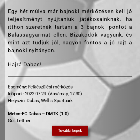
Egy hét múlva már bajnoki mérkőzésen kell jó
teljesítményt nyújtaniuk játékosainknak, ha
itthon szeretnék tartani a 3 bajnoki pontot a
Balassagyarmat ellen. Bizakodók vagyunk, és
mint azt tudjuk jól, nagyon fontos a jó rajt a
bajnoki nyitányon.
Hajrá Dabas!
Esemény: Felkészülési mérkőzés
Időpont: 2022.07.24. (Vasárnap, 17:30)
Helyszín: Dabas, Wellis Sportpark
Meton-FC Dabas – DMTK (1:0)
Gól: Lettner
További képek