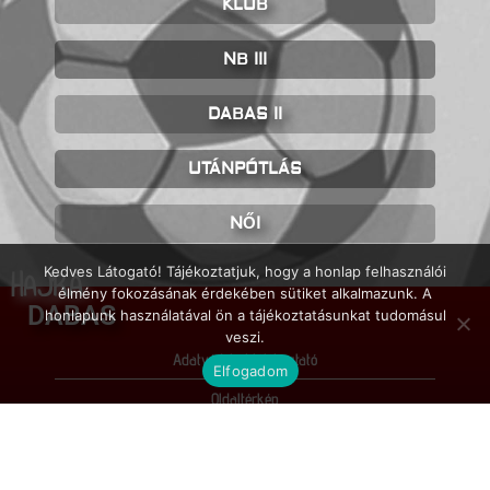
KLUB
NB III
DABAS II
UTÁNPÓTLÁS
NŐI
Kedves Látogató! Tájékoztatjuk, hogy a honlap felhasználói
HAJRÁ
élmény fokozásának érdekében sütiket alkalmazunk. A
DABAS
honlapunk használatával ön a tájékoztatásunkat tudomásul
veszi.
Adatvédelmi tájékoztató
Elfogadom
Oldaltérkép
Impresszum
© FC Dabas / 2026 / Minden jog fenntartva