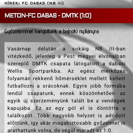
HÍREK: FC DABAS (NB III)
METON-FC DABAS - DMTK (1:0)
Győzelemmel hangoltunk a bajnoki nyitányra
Vasárnap délután a sokáig NB III-ban
vitézkedő, jelenleg a Pest megyei élvonalban
szereplő DMTK csapata látogatott a dabasi
Wellis Sportparkba. Az egész mérkőzés
folyamán rekkenő hőmérséklet mellett kellett
futballozni a srácoknak. Egyre jobb formába
lendül csapatunk, ennek köszönhetően az
egyik új szerzeményünk talált be a vendégek
kapujába. Ez az egy gól el is döntötte a
találkozót. Több nagyobb helyzet is adódott
előttünk, így akár magabiztosabb győzelmet is
arathattunk volna, de végül maradt az 1:0.